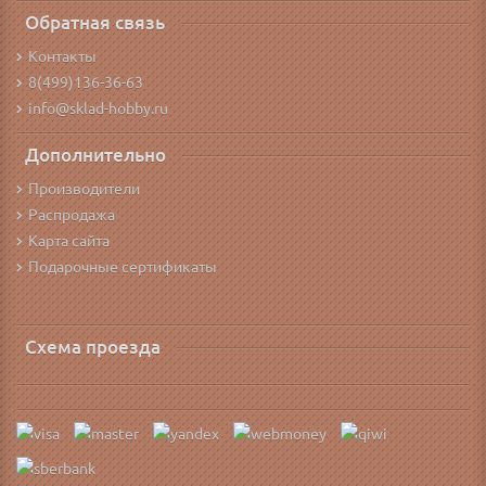
Обратная связь
Контакты
8(499)136-36-63
info@sklad-hobby.ru
Дополнительно
Производители
Распродажа
Карта сайта
Подарочные сертификаты
Схема проезда