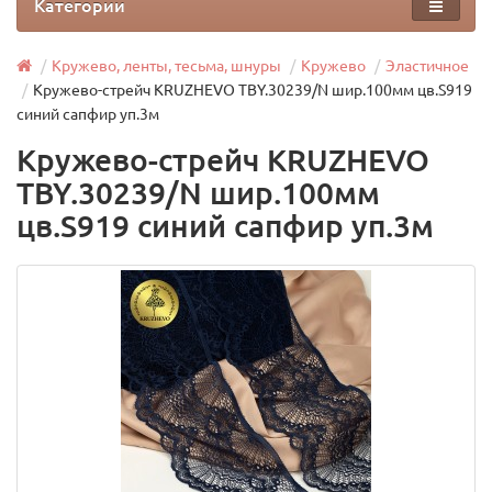
Категории
Кружево, ленты, тесьма, шнуры
Кружево
Эластичное
Кружево-стрейч KRUZHEVO TBY.30239/N шир.100мм цв.S919
синий сапфир уп.3м
Кружево-стрейч KRUZHEVO
TBY.30239/N шир.100мм
цв.S919 синий сапфир уп.3м