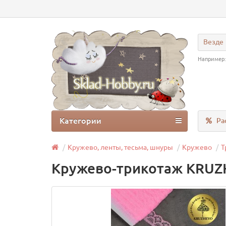
Везде
Например
Категории
Ра
Кружево, ленты, тесьма, шнуры
Кружево
Т
Кружево-трикотаж KRUZH