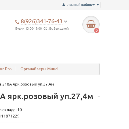
Личный кабинет
8(926)341-76-43
Будни 13:00-19:00 ,Сб ,Вс Выходной
0
it Pro
Органайзеры Muud
.218A ярк.розовый уп.27,4м
A ярк.розовый уп.27,4м
а складе: 10
111871229