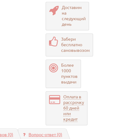
Доставим
на
следующий
день
Забери
бесплатно
самовывозом
Более
1000
пунктов
выдачи
Оплата в
рассрочку
60 дней
или
кредит
ов (0)
Вопрос-ответ
(0)