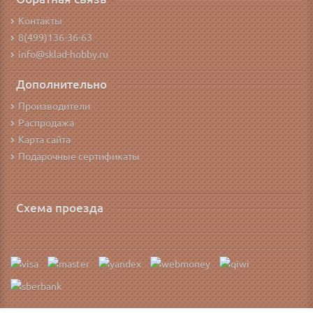
Контакты
8(499)136-36-63
info@sklad-hobby.ru
Дополнительно
Производители
Распродажа
Карта сайта
Подарочные сертификаты
Схема проезда