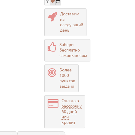
Доставим
на
следующий
день
Забери
бесплатно
самовывозом
Более
1000
пунктов
выдачи
Оплата в
рассрочку
60 дней
или
кредит