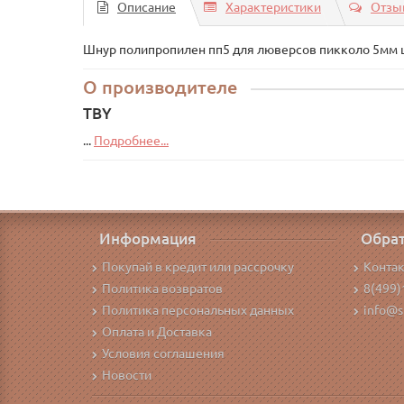
Описание
Характеристики
Отзыв
Шнур полипропилен пп5 для люверсов пикколо 5мм 
О производителе
TBY
...
Подробнее...
Информация
Обрат
Покупай в кредит или рассрочку
Конта
Политика возвратов
8(499)
Политика персональных данных
info@s
Оплата и Доставка
Условия соглашения
Новости