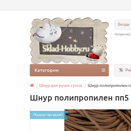
Везде
Например
Категории
Ра
Шнур для ручек сумок
Шнур полипропилен п
Шнур полипропилен пп5 
Лидер продаж!