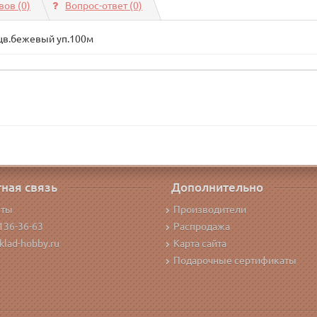
ов (0)
Вопрос-ответ
(0)
цв.бежевый уп.100м
ная связь
Дополнительно
кты
Производители
136-36-63
Распродажа
klad-hobby.ru
Карта сайта
Подарочные сертификаты