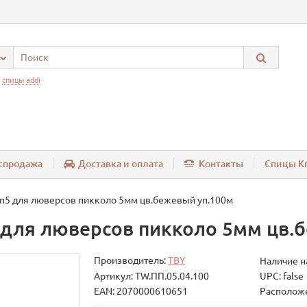
:
спицы addi
спродажа
Доставка и оплата
Контакты
Спицы Kn
п5 для люверсов пикколо 5мм цв.бежевый уп.100м
для люверсов пикколо 5мм цв.
Производитель:
TBY
Наличие н
Артикул: TW.ПП.05.04.100
UPC: false
EAN: 2070000610651
Расположе