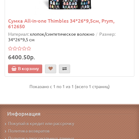
Сумка All-in-one Thimbles 34*26*9,5см, Prym,
612650
Материал:
хлопок/синтетическое волокно
Размер:
34*26*9,5 см
6400.50р.
В корзину
Показано с 1 по 1 из 1 (всего 1 страниц)
Информация
Покупай в кредит или рассрочку
Политика возвратов
Политика персональных данных