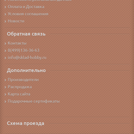
Оплата и Доставка
Условия соглашения
Новости
Обратная связь
Контакты
8(499)136-36-63
info@sklad-hobby.ru
Дополнительно
Производители
Распродажа
Карта сайта
Подарочные сертификаты
Схема проезда