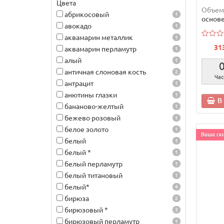
Цвета
Объем
абрикосовый
1
основ
авокадо
1
аквамарин металлик
1
31
аквамарин перламутр
1
алый
1
античная слоновая кость
2
Час
антрацит
1
анютины глазки
1
В
бананово-желтый
1
бежево розовый
1
белое золото
1
Ваша ски
белый
1
белый *
1
белый перламутр
1
белый титановый
1
белый*
4
бирюза
2
бирюзовый *
3
бирюзовый перламутр
1