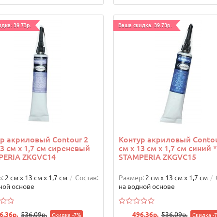
дка: 39.73р.
Ваша скидка: 39.73р.
р акриловый Contour 2
Контур акриловый Contou
13 см х 1,7 см сиреневый
см х 13 см х 1,7 см синий *
PERIA ZKGVC14
STAMPERIA ZKGVC15
:
2 см х 13 см х 1,7 см
Состав:
Размер:
2 см х 13 см х 1,7 см
ной основе
на водной основе
6.36р.
536.09р.
496.36р.
536.09р.
Скидка -7%
Скидка -