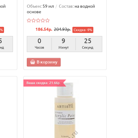
ной
Объем:
59 мл
Состав:
на водной
основе
186.54р.
204.93р.
9%
Скидка -9%
4
0
9
24
нды
Часов
Минут
Секунды
В корзину
Ваша скидка: 21.66р.