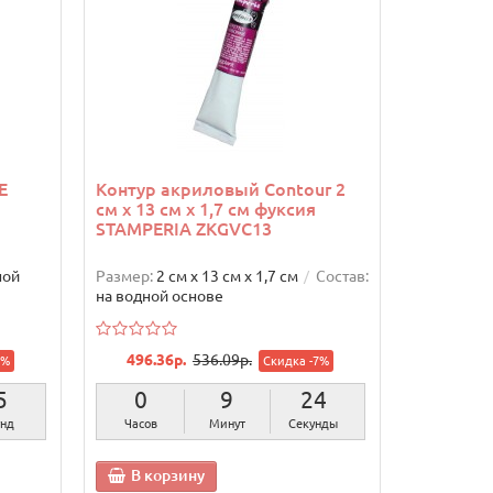
E
Контур акриловый Contour 2
см х 13 см х 1,7 см фуксия
STAMPERIA ZKGVC13
ной
Размер:
2 см х 13 см х 1,7 см
Состав:
на водной основе
496.36р.
536.09р.
9%
Скидка -7%
4
0
9
23
нды
Часов
Минут
Секунды
В корзину