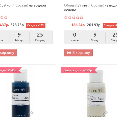
:
59 мл
Состав:
на водной
Объем:
59 мл
Состав:
на вод
е
основе
3.37р.
378.73р.
186.54р.
204.93р.
Скидка -17%
Скидка -
0
9
24
0
9
2
ов
Минут
Секунды
Часов
Минут
Секу
 корзину
В корзину
дка: 56.45р.
Ваша скидка: 43.72р.