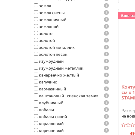
земля
1
земля сиены
1
Ваша ски
земляничный
1
земляной
1
золото
2
золотой
3
золотой металлик
1
золотой песок
1
изумрудный
1
изумрудный металлик
1
канареечно-желтый
1
капучино
2
Конту
кармазинный
1
см х 
каштановый - сиенская земля
1
STAM
клубничный
1
кобальт
2
Размер
на вод
кобальт синий
1
коралловый
1
коричневый
3
49