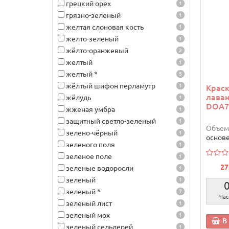
грецкий орех
1
грязно-зеленый
1
желтая слоновая кость
1
желто-зеленый
1
жёлто-оранжевый
2
желтый
1
желтый *
5
жёлтый шифон перламутр
1
Краск
лава
жёлудь
1
DOA7
жженая умбра
1
защитный светло-зеленый
1
Объем
зелено-чёрный
1
основ
зеленого поля
1
зеленое поле
1
27
зеленые водоросли
1
зеленый
1
зеленый *
7
Час
зеленый лист
1
зеленый мох
1
В
зеленый сельдерей
1