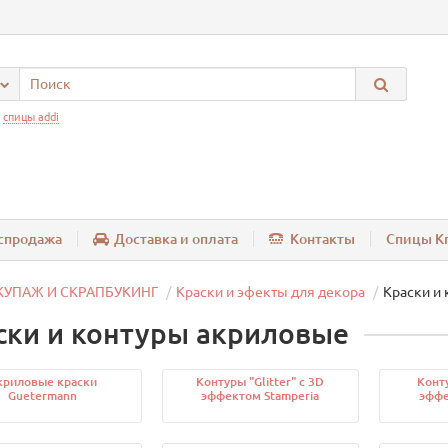
:
спицы addi
спродажа
Доставка и оплата
Контакты
Спицы Kn
КУПАЖ И СКРАПБУКИНГ
Краски и эфекты для декора
Краски и
ски и контуры акриловые
криловые краски
Контуры "Glitter" с 3D
Конту
Guetermann
эффектом Stamperia
эффе