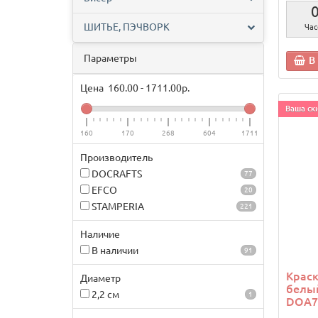
ШИТЬЕ, ПЭЧВОРК
Час
Параметры
В
Цена
160.00
-
1711.00
р.
Ваша ски
160
170
268
604
1711
Производитель
DOCRAFTS
77
EFCO
20
STAMPERIA
221
Наличие
В наличии
91
Краск
Диаметр
белы
2,2 см
1
DOA7