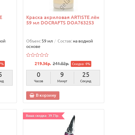
E
Краска акриловая ARTISTE лён
59 мл DOCRAFTS DOA763253
ной
Объем:
59 мл
Состав:
на водной
основе
219.36р.
241.02р.
7%
Скидка -9%
4
0
9
24
нды
Часов
Минут
Секунды
В корзину
Ваша скидка: 39.73р.