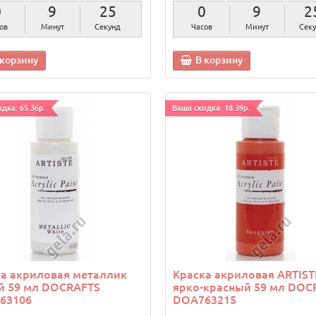
0
9
24
0
9
2
ов
Минут
Секунды
Часов
Минут
Секу
 корзину
В корзину
дка: 65.36р.
Ваша скидка: 18.39р.
а акриловая металлик
Краска акриловая ARTIST
й 59 мл DOCRAFTS
ярко-красный 59 мл DOC
63106
DOA763215