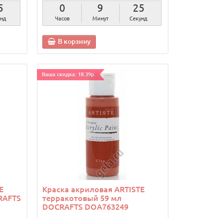
4
0
9
24
нды
Часов
Минут
Секунды
В корзину
Ваша скидка: 18.39р.
E
Краска акриловая ARTISTE
RAFTS
терракотовый 59 мл
DOCRAFTS DOA763249