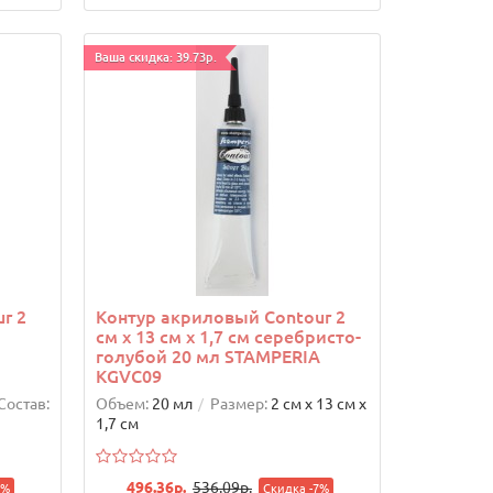
Ваша скидка: 39.73р.
r 2
Контур акриловый Contour 2
см х 13 см х 1,7 см серебристо-
голубой 20 мл STAMPERIA
KGVC09
Состав:
Объем:
20 мл
Размер:
2 см х 13 см х
1,7 см
496.36р.
536.09р.
7%
Скидка -7%