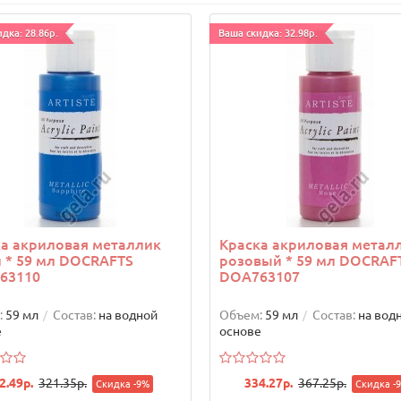
дка: 28.86р.
Ваша скидка: 32.98р.
а акриловая металлик
Краска акриловая метал
 * 59 мл DOCRAFTS
розовый * 59 мл DOCRAF
63110
DOA763107
:
59 мл
Состав:
на водной
Объем:
59 мл
Состав:
на вод
е
основе
2.49р.
321.35р.
334.27р.
367.25р.
Скидка -9%
Скидка -