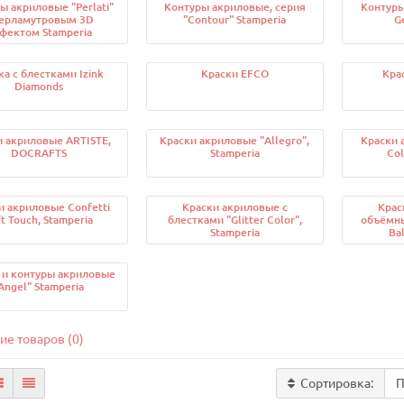
ы акриловые "Perlati"
Контуры акриловые, серия
Контуры
перламутровым 3D
"Contour" Stamperia
G
фектом Stamperia
ка с блестками Izink
Краски EFCO
Крас
Diamonds
и акриловые ARTISTE,
Краски акриловые "Allegro",
Краски 
DOCRAFTS
Stamperia
Col
и акриловые Confetti
Краски акриловые с
Крас
t Touch, Stamperia
блестками "Glitter Color",
объёмн
Stamperia
Bal
 и контуры акриловые
Angel" Stamperia
ие товаров (0)
Сортировка: