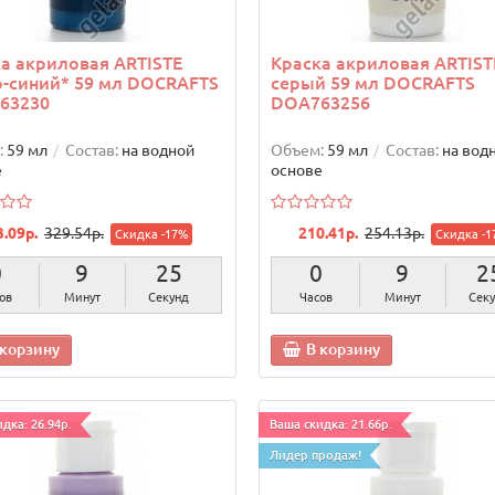
а акриловая ARTISTE
Краска акриловая ARTIST
-синий* 59 мл DOCRAFTS
серый 59 мл DOCRAFTS
63230
DOA763256
:
59 мл
Состав:
на водной
Объем:
59 мл
Состав:
на вод
е
основе
3.09р.
329.54р.
210.41р.
254.13р.
Скидка -17%
Скидка -1
0
9
24
0
9
2
ов
Минут
Секунды
Часов
Минут
Секу
 корзину
В корзину
дка: 26.94р.
Ваша скидка: 21.66р.
Лидер продаж!