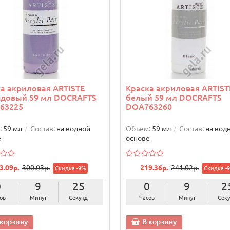
а акриловая ARTISTE
Краска акриловая ARTIST
ндовый 59 мл DOCRAFTS
белый 59 мл DOCRAFTS
63225
DOA763260
:
59 мл
Состав:
на водной
Объем:
59 мл
Состав:
на вод
е
основе
3.09р.
300.03р.
219.36р.
241.02р.
Скидка -9%
Скидка -
0
9
24
0
9
2
ов
Минут
Секунды
Часов
Минут
Секу
 корзину
В корзину