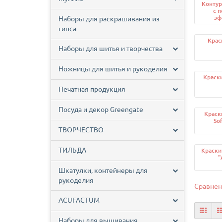
Контур
с 
эф
Наборы для раскрашивания из
гипса
Крас
Наборы для шитья и творчества
Ножницы для шитья и рукоделия
Краск
Печатная продукция
Посуда и декор Greengate
Краск
Sof
ТВОРЧЕСТВО
ТИЛЬДА
Краски
"
Шкатулки, контейнеры для
рукоделия
Сравнен
ACUFACTUM
Наборы для вышивания