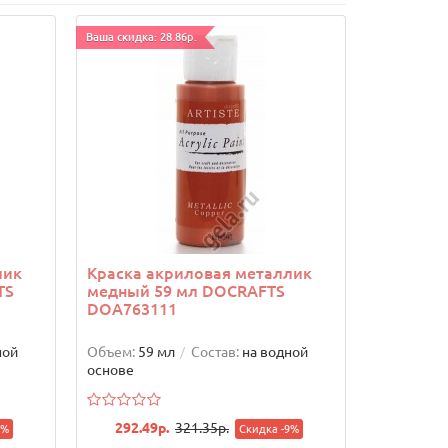
Ваша скидка: 28.86р.
лик
Краска акриловая металлик
TS
медный 59 мл DOCRAFTS
DOA763111
ной
Объем:
59 мл
Состав:
на водной
основе
292.49р.
321.35р.
9%
Скидка -9%