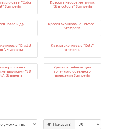
 акриловый "Color
Краска в наборе металлик
el" Stamperia
"Star colours" Stamperia
ки Jonco и др.
Краски акриловаые "Vivace",
Stamperia
акриловые "Crystal
Краски акриловые "Gela"
or", Stamperia
Stamperia
ки акриловые с
Краски в тюбиках для
ыми шариками "3D
точечного объемного
ls", Stamperia
нанесения Stamperia
Показать: