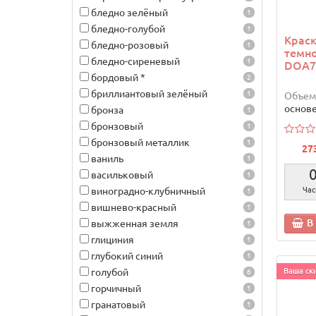
бледно зелёный
1
бледно-голубой
1
Краск
бледно-розовый
1
темно
бледно-сиреневый
1
DOA7
бордовый *
2
бриллиантовый зелёный
1
Объем
основ
бронза
1
бронзовый
1
бронзовый металлик
1
27
ваниль
1
васильковый
1
виноградно-клубничный
Час
1
вишнево-красный
1
В
выжженная земля
1
глициния
1
глубокий синий
1
голубой
Ваша ски
6
горчичный
1
гранатовый
1