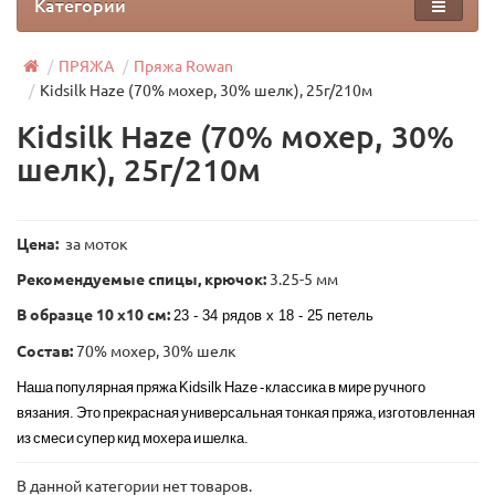
Категории
ПРЯЖА
Пряжа Rowan
Kidsilk Haze (70% мохер, 30% шелк), 25г/210м
Kidsilk Haze (70% мохер, 30%
шелк), 25г/210м
Цена:
за моток
Рекомендуемые спицы, крючок:
3.25-5 мм
В образце 10 x10 см:
23 - 34 рядов х 18 - 25 петель
Состав:
70% мохер, 30% шелк
Наша популярная пряжа Kidsilk Haze - классика в мире ручного
вязания. Это прекрасная универсальная тонкая пряжа, изготовленная
из смеси супер кид мохера и шелка.
В данной категории нет товаров.