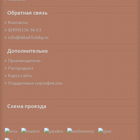
Обратная связь
Контакты
8(499)136-36-63
info@sklad-hobby.ru
Дополнительно
Производители
Распродажа
Карта сайта
Подарочные сертификаты
Схема проезда