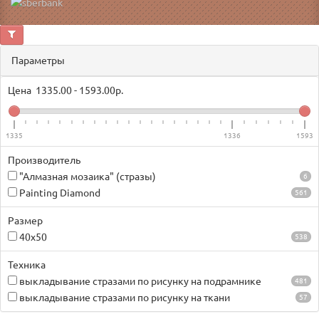
Параметры
Цена
1335.00
-
1593.00
р.
1335
1336
1593
Производитель
"Алмазная мозаика" (стразы)
6
Painting Diamond
561
Размер
40х50
538
Техника
выкладывание стразами по рисунку на подрамнике
481
выкладывание стразами по рисунку на ткани
57