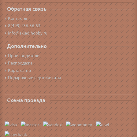
Обратная связь
Контакты
8(499)136-36-63
info@sklad-hobby.ru
Дополнительно
Производители
Распродажа
Карта сайта
Подарочные сертификаты
Схема проезда