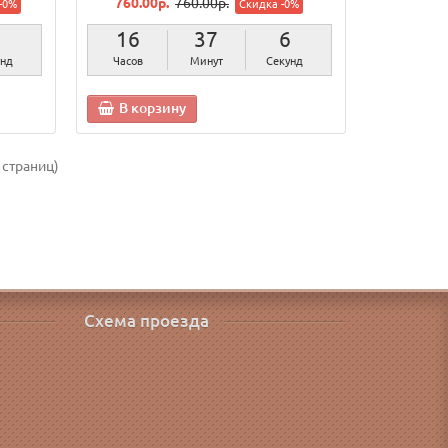
760.00р.
760.00р.
-0%
Скидка -0%
5
16
37
5
унд
Часов
Минут
Секунд
В корзину
 страниц)
Схема проезда