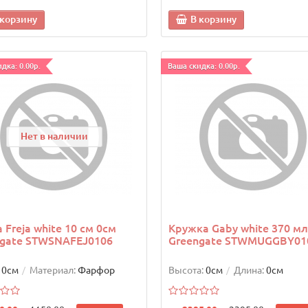
 корзину
В корзину
дка: 0.00р.
Ваша скидка: 0.00р.
Нет в наличии
 Freja white 10 см 0см
Кружка Gaby white 370 мл
ngate STWSNAFEJ0106
Greengate STWMUGGBY01
0см
Материал:
Фарфор
Высота:
0см
Длина:
0см