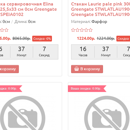
ка сервировочная Elina
Стакан Laurie pale pink 30
 25,5x33 см 0см Greengate
Greengate STWLATLAU190
SPEIA0102
Greengate STWLATLAU190
:
0см
Длина:
0см
Материал:
Фарфор
5.00р.
8065.00р.
1224.00р.
1224.00р.
Скидка -0%
Скидка 
6
37
6
16
37
ов
Минут
Секунд
Часов
Минут
Сек
 корзину
В корзину
дка: 0.00р.
Ваша скидка: 0.00р.