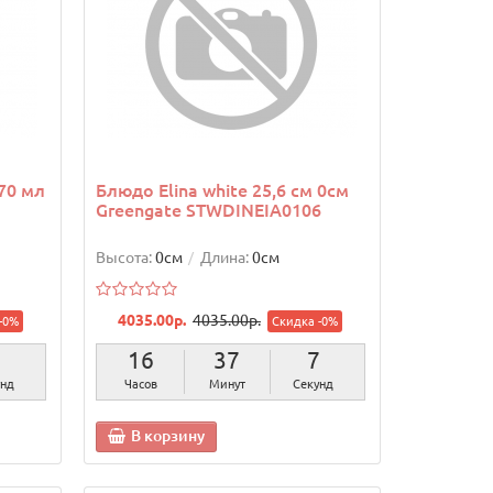
370 мл
Блюдо Elina white 25,6 см 0см
Greengate STWDINEIA0106
Высота:
0см
Длина:
0см
4035.00р.
4035.00р.
-0%
Скидка -0%
6
16
37
6
унд
Часов
Минут
Секунд
В корзину