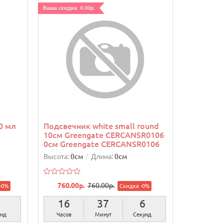
Ваша скидка: 0.00р.
00 мл
Подсвечник white small round
10см Greengate CERCANSR0106
0см Greengate CERCANSR0106
Высота:
0см
Длина:
0см
760.00р.
760.00р.
-0%
Скидка -0%
5
16
37
5
унд
Часов
Минут
Секунд