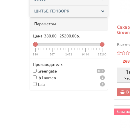
ШИТЬЕ, ПЭЧВОРК
Параметры
Сахар
Gree
Цена
380.00
-
25200.00
р.
Высота
380
567
2492
9110
25200
268
Производитель
1
Greengate
837
Ib Laursen
2
Час
Tala
1
В
Ваша ски