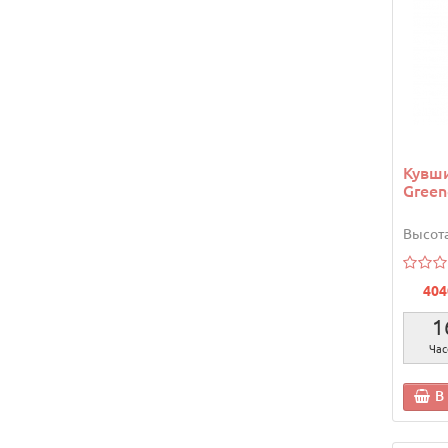
Кувши
Green
Высота
404
1
Час
В