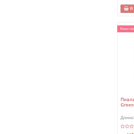
В
Ваша ски
Пиала
Gree
Длина: