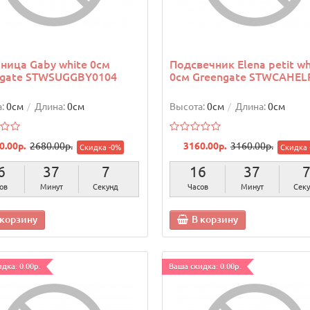
ница Gaby white 0см
Подсвечник Elena petit wh
ngate STWSUGGBY0104
0см Greengate STWCAHEL
:
0см
Длина:
0см
Высота:
0см
Длина:
0см
0.00р.
2680.00р.
3160.00р.
3160.00р.
Скидка -0%
Скидка 
6
37
6
16
37
ов
Минут
Секунд
Часов
Минут
Сек
 корзину
В корзину
дка: 0.00р.
Ваша скидка: 0.00р.