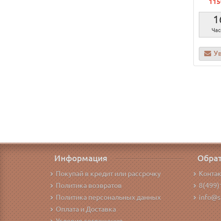
115
1
Час
У
Информация
Обрат
Покупай в кредит или рассрочку
Конта
Политика возвратов
8(499)
Политика персональных данных
info@s
Оплата и Доставка
Условия соглашения