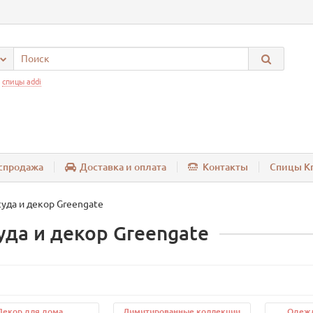
:
спицы addi
спродажа
Доставка и оплата
Контакты
Спицы Kn
уда и декор Greengate
уда и декор Greengate
Декор для дома
Лимитированные коллекции
Одежд