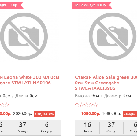
дка: 0.00р.
Ваша скидка: 0.00р.
н Leona white 300 мл 0см
Стакан Alice pale green 3
ngate STWLATLNA0106
0см 9см Greengate
STWLATAALI3906
:
0см
Длина:
0см
Высота:
9см
Диаметр:
9см
0.00р.
2020.00р.
1080.00р.
1080.00р.
Скидка -0%
Скидка 
6
37
5
16
37
ов
Минут
Секунд
Часов
Минут
Сек