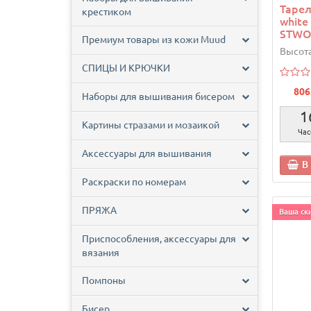
Тарел
крестиком
white
STWO
Премиум товары из кожи Muud
Высота
СПИЦЫ И КРЮЧКИ
806
Наборы для вышивания бисером
1
Картины стразами и мозаикой
Час
Аксессуары для вышивания
В
Раскраски по номерам
ПРЯЖА
Ваша ски
Приспособления, аксессуары для
вязания
Помпоны
Бисер