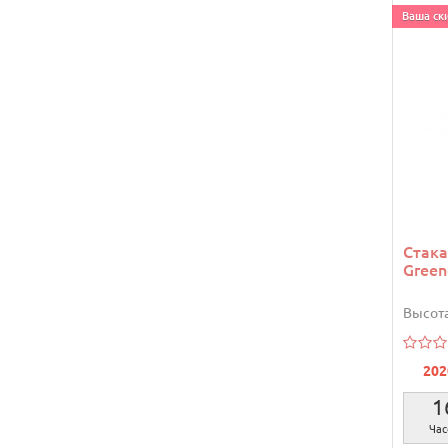
Ваша ски
Стака
Gree
Высота
202
1
Час