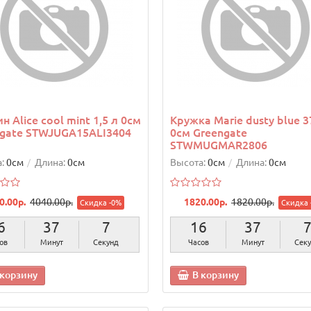
н Alice cool mint 1,5 л 0см
Кружка Marie dusty blue 
gate STWJUGA15ALI3404
0см Greengate
STWMUGMAR2806
:
0см
Длина:
0см
Высота:
0см
Длина:
0см
0.00р.
4040.00р.
1820.00р.
1820.00р.
Скидка -0%
Скидка 
6
37
6
16
37
ов
Минут
Секунд
Часов
Минут
Сек
 корзину
В корзину