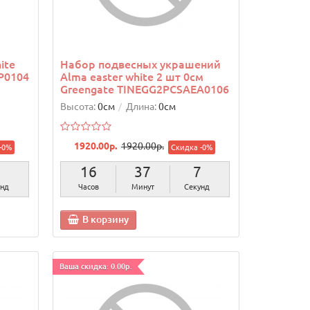
ite
Набор подвесных украшений
P0104
Alma easter white 2 шт 0см
Greengate TINEGG2PCSAEA0106
Высота:
0см
Длина:
0см
1920.00р.
1920.00р.
-0%
Скидка -0%
6
16
37
6
унд
Часов
Минут
Секунд
В корзину
Ваша скидка: 0.00р.