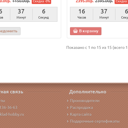
0.00р.
1150.00р.
2395.00р.
2395.00р.
Скидка -0%
Скидка 
6
37
5
16
37
ов
Минут
Секунд
Часов
Минут
Сек
ведомить
В корзину
Показано с 1 по 15 из 15 (всего 1
ная связь
Дополнительно
кты
Производители
136-36-63
Распродажа
klad-hobby.ru
Карта сайта
Подарочные сертификаты