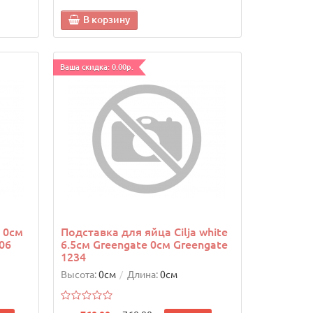
В корзину
Ваша скидка: 0.00р.
 0см
Подставка для яйца Cilja white
06
6.5см Greengate 0см Greengate
1234
Высота:
0см
Длина:
0см