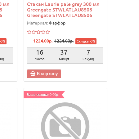
0 мл
Стакан Laurie pale grey 300 мл
6
Greengate STWLATLAU8506
6
Greengate STWLATLAU8506
Материал:
Фарфор
1224.00р.
1224.00р.
-0%
Скидка -0%
6
16
37
6
унд
Часов
Минут
Секунд
В корзину
Ваша скидка: 0.00р.