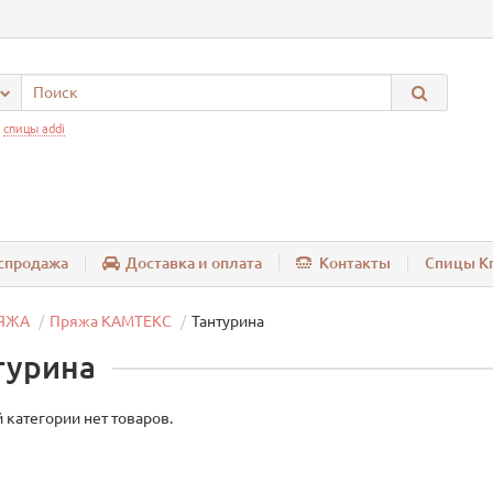
:
спицы addi
спродажа
Доставка и оплата
Контакты
Спицы Kn
ЯЖА
Пряжа КАМТЕКС
Тантурина
турина
 категории нет товаров.