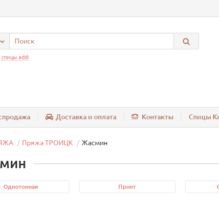
:
спицы addi
спродажа
Доставка и оплата
Контакты
Спицы Kn
ЯЖА
Пряжа ТРОИЦК
Жасмин
мин
Однотонная
Принт