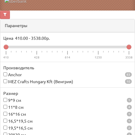
Параметры
Цена
410.00
-
3538.00
р.
410
428
614
1250
3538
Производитель
Anchor
63
MEZ Crafts Hungary Kft (Венгрия)
10
Размер
9*9 см
1
11*8 см
4
16*16 см
1
16,5*19,5 см
1
19,5*16,5 см
2
1