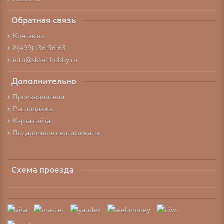
Обратная связь
Контакты
8(499)136-36-63
info@sklad-hobby.ru
Дополнительно
Производители
Распродажа
Карта сайта
Подарочные сертификаты
Схема проезда