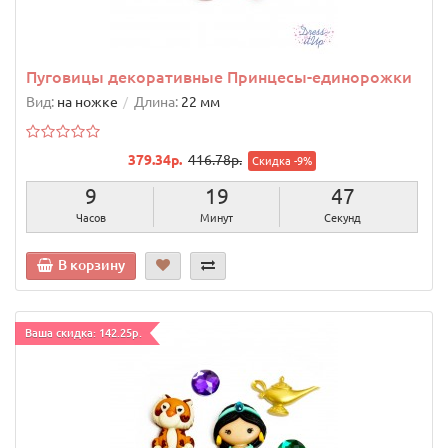
Пуговицы декоративные Принцесы-единорожки
Вид:
на ножке
Длина:
22 мм
379.34р.
416.78р.
Скидка -9%
9
19
46
Часов
Минут
Секунд
В корзину
Ваша скидка: 142.25р.