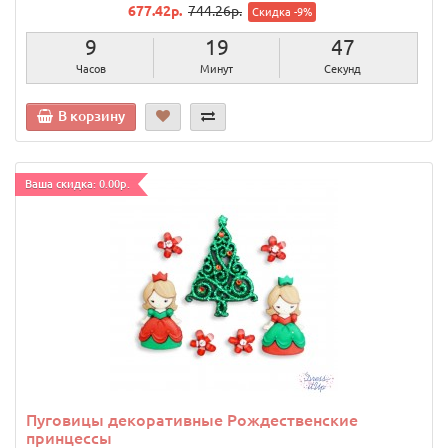
677.42р.
744.26р.
Скидка -9%
9
19
46
Часов
Минут
Секунд
В корзину
Ваша скидка: 0.00р.
Пуговицы декоративные Рождественские
принцессы