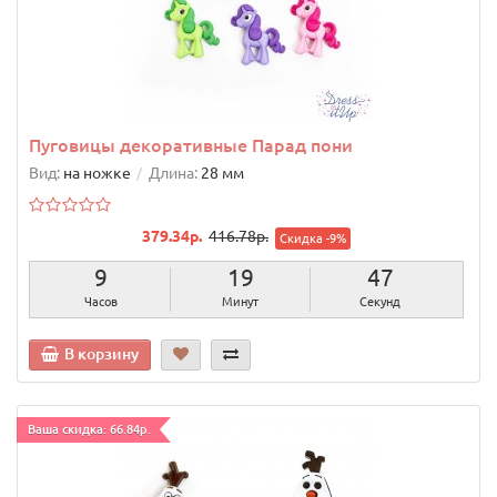
Пуговицы декоративные Парад пони
Вид:
на ножке
Длина:
28 мм
379.34р.
416.78р.
Скидка -9%
9
19
46
Часов
Минут
Секунд
В корзину
Ваша скидка: 66.84р.