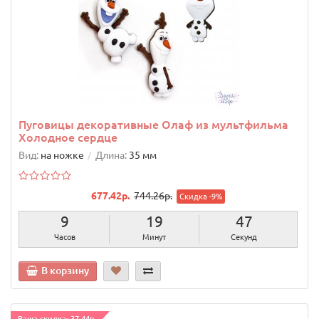
Пуговицы декоративные Олаф из мультфильма
Холодное сердце
Вид:
на ножке
Длина:
35 мм
677.42р.
744.26р.
Скидка -9%
9
19
46
Часов
Минут
Секунд
В корзину