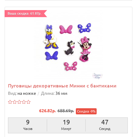
Ваша скидка: 61.87р.
Пуговицы декоративные Минни с бантиками
Вид:
на ножке
Длина:
36 мм
626.82р.
688.69р.
Скидка -9%
9
19
46
Часов
Минут
Секунд