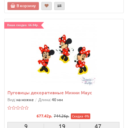
В корзину
Ваша скидка: 66.84р.
Пуговицы декоративные Минни Маус
Вид:
на ножке
Длина:
40 мм
677.42р.
744.26р.
Скидка -9%
9
19
46