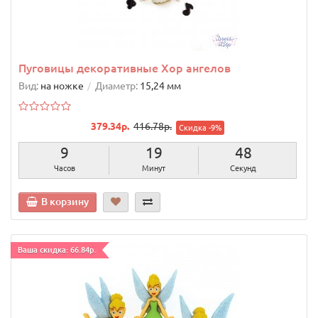
Пуговицы декоративные Хор ангелов
Вид:
на ножке
Диаметр:
15,24 мм
379.34р.
416.78р.
Скидка -9%
9
19
47
Часов
Минут
Секунд
В корзину
Ваша скидка: 66.84р.