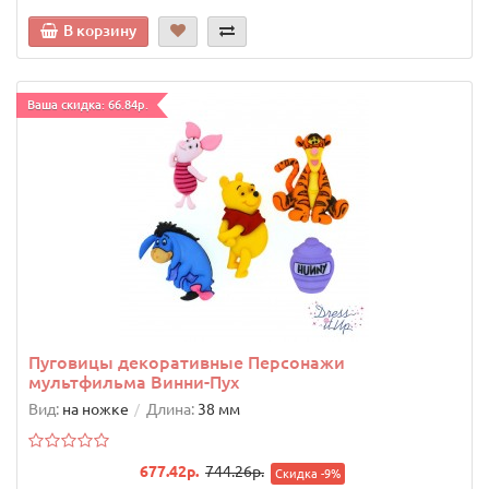
В корзину
Ваша скидка: 66.84р.
Пуговицы декоративные Персонажи
мультфильма Винни-Пух
Вид:
на ножке
Длина:
38 мм
677.42р.
744.26р.
Скидка -9%