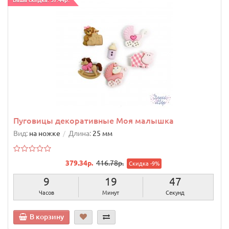
Ваша скидка: 37.44р.
Пуговицы декоративные Моя малышка
Вид:
на ножке
Длина:
25 мм
379.34р.
416.78р.
Скидка -9%
9
19
46
Часов
Минут
Секунд
В корзину