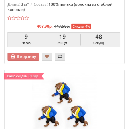
Длина:
3 м*
Состав:
100% пенька (волокна из стеблей
конопли)
407.38р.
447.58р.
Скидка -9%
9
19
47
Часов
Минут
Секунд
В корзину
Ваша скидка: 61.87р.