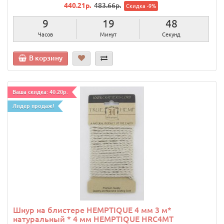
440.21р.
483.66р.
Скидка -9%
9
19
47
Часов
Минут
Секунд
В корзину
Ваша скидка: 40.20р.
Лидер продаж!
Шнур на блистере HEMPTIQUE 4 мм 3 м*
натуральный * 4 мм HEMPTIQUE HRC4MT