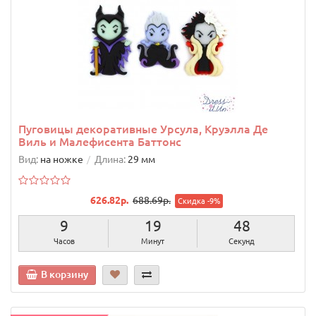
Пуговицы декоративные Урсула, Круэлла Де
Виль и Малефисента Баттонс
Вид:
на ножке
Длина:
29 мм
626.82р.
688.69р.
Скидка -9%
9
19
47
Часов
Минут
Секунд
В корзину