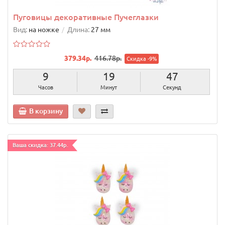
Пуговицы декоративные Пучеглазки
Вид:
на ножке
Длина:
27 мм
379.34р.
416.78р.
Скидка -9%
9
19
46
Часов
Минут
Секунд
В корзину
Ваша скидка: 37.44р.