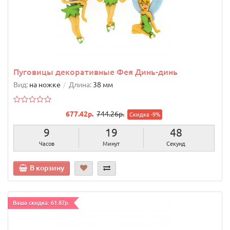
Пуговицы декоративные Фея Динь-динь
Вид:
на ножке
Длина:
38 мм
677.42р.
744.26р.
Скидка -9%
9
19
47
Часов
Минут
Секунд
В корзину
Ваша скидка: 61.87р.