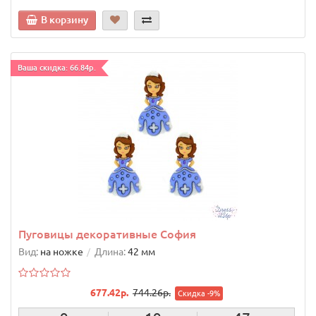
В корзину
Ваша скидка: 66.84р.
Пуговицы декоративные София
Вид:
на ножке
Длина:
42 мм
677.42р.
744.26р.
Скидка -9%