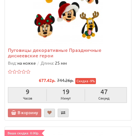
Пуговицы декоративные Праздничные
диснеевские герои
Вид:
на ножке
Длина:
25 мм
677.42р.
744.26р.
Скидка -9%
9
19
46
Часов
Минут
Секунд
В корзину
Ваша скидка: 0.00р.