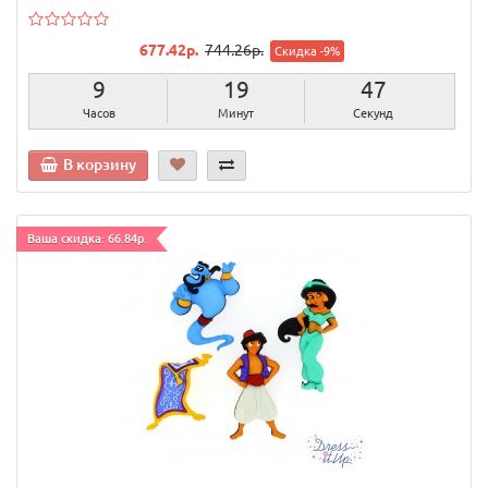
677.42р.
744.26р.
Скидка -9%
9
19
46
Часов
Минут
Секунд
В корзину
Ваша скидка: 66.84р.