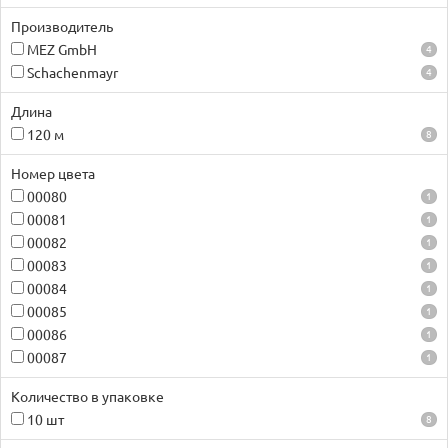
Производитель
MEZ GmbH
4
Schachenmayr
4
Длина
120 м
8
Номер цвета
00080
1
00081
1
00082
1
00083
1
00084
1
00085
1
00086
1
00087
1
Количество в упаковке
10 шт
8