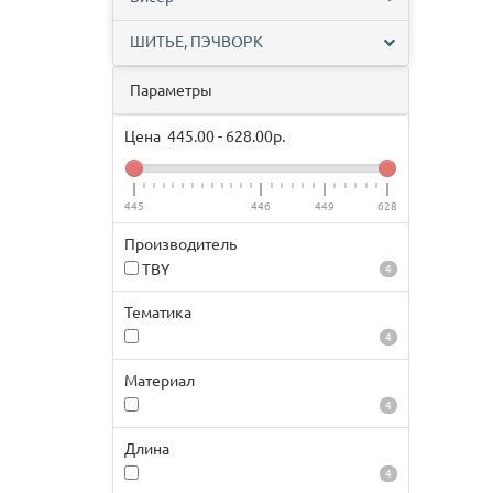
ШИТЬЕ, ПЭЧВОРК
Параметры
Цена
445.00
-
628.00
р.
445
446
449
628
Производитель
TBY
4
Тематика
4
Материал
4
Длина
4