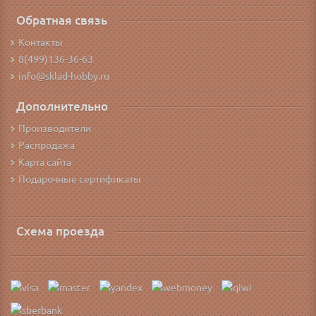
Обратная связь
Контакты
8(499)136-36-63
info@sklad-hobby.ru
Дополнительно
Производители
Распродажа
Карта сайта
Подарочные сертификаты
Схема проезда