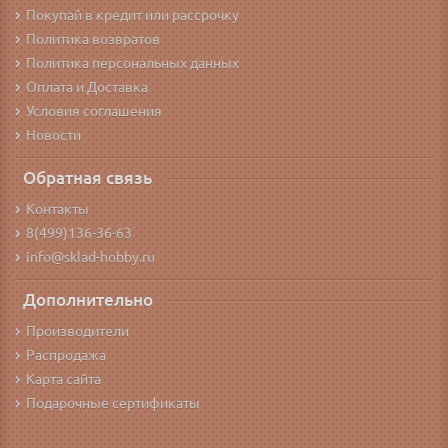
Покупай в кредит или рассрочку
Политика возвратов
Политика персональных данных
Оплата и Доставка
Условия соглашения
Новости
Обратная связь
Контакты
8(499)136-36-63
info@sklad-hobby.ru
Дополнительно
Производители
Распродажа
Карта сайта
Подарочные сертификаты