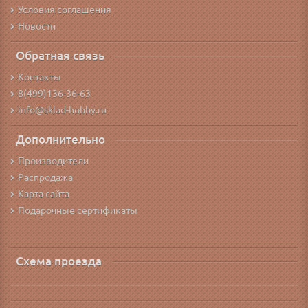
Условия соглашения
Новости
Обратная связь
Контакты
8(499)136-36-63
info@sklad-hobby.ru
Дополнительно
Производители
Распродажа
Карта сайта
Подарочные сертификаты
Схема проезда