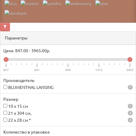
Параметры
Цена
847.00
-
3965.00
р.
847
861
999
1472
3965
Производитель
BLUMENTHAL LANSING
7
Размер
10 x 15 см
1
21 x 304 см,
3
22 x 28 см *
3
Количество в упаковке