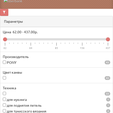
Параметры
Цена
62.00
-
437.00
р.
62
64
85
156
437
Производитель
PONY
43
Цвет канвы
43
Техника
33
для нукинга
1
для поднятия петель
1
для тунисского вязания
2