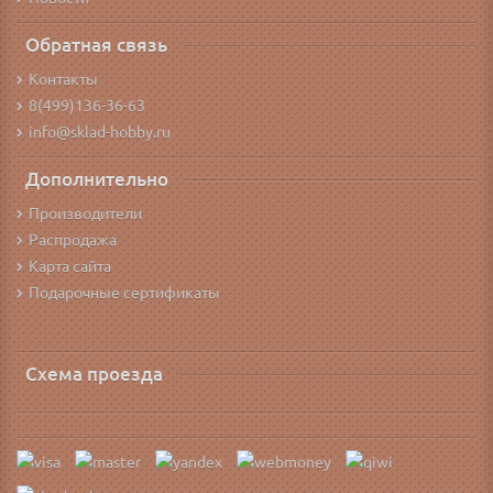
Обратная связь
Контакты
8(499)136-36-63
info@sklad-hobby.ru
Дополнительно
Производители
Распродажа
Карта сайта
Подарочные сертификаты
Схема проезда