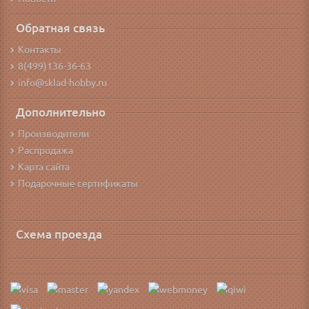
Обратная связь
Контакты
8(499)136-36-63
info@sklad-hobby.ru
Дополнительно
Производители
Распродажа
Карта сайта
Подарочные сертификаты
Схема проезда