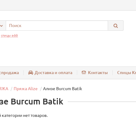
:
спицы addi
спродажа
Доставка и оплата
Контакты
Спицы Kn
ЯЖА
Пряжа Alize
Ализе Burcum Batik
зе Burcum Batik
 категории нет товаров.