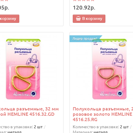
05р.
120.92р.
 корзину
В корзину
Лидер продаж!
ольца разъемные, 32 мм
Полукольца разъемные, 
ой HEMLINE 4516.32.GD
розовое золото HEMLINE
4516.25.RG
ство в упаковке:
2 шт
Количество в упаковке:
2 шт
ал:
металл
Материал:
металл