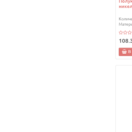
Полук
никел
Количе
Матери
108.
В