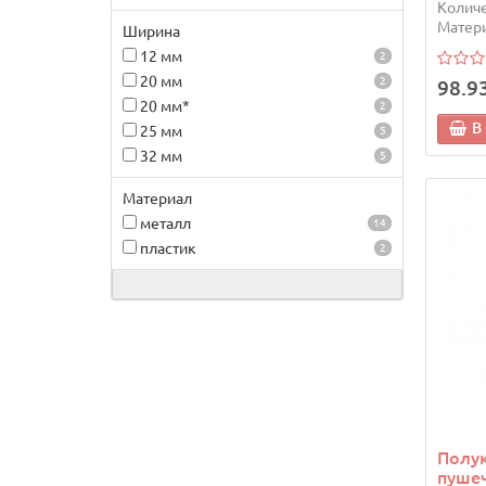
Количе
Матери
Ширина
12 мм
2
20 мм
2
98.9
20 мм*
2
В
25 мм
5
32 мм
5
Материал
металл
14
пластик
2
Полук
пуше