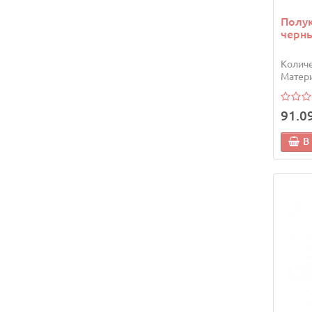
Полук
черны
Количе
Матери
91.0
В