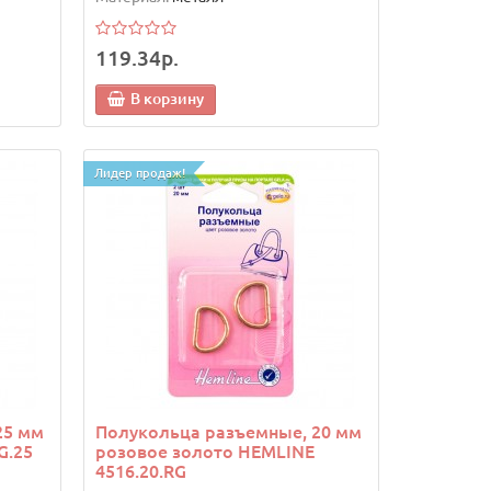
119.34р.
В корзину
Лидер продаж!
25 мм
Полукольца разъемные, 20 мм
G.25
розовое золото HEMLINE
4516.20.RG