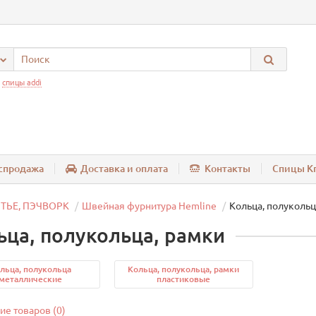
:
спицы addi
спродажа
Доставка и оплата
Контакты
Спицы Kn
ТЬЕ, ПЭЧВОРК
Швейная фурнитура Hemline
Кольца, полукольц
ьца, полукольца, рамки
льца, полукольца
Кольца, полукольца, рамки
металлические
пластиковые
ие товаров (0)