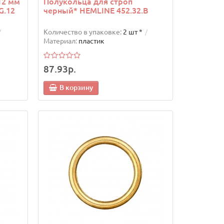
12 мм
Полукольца для строп
G.12
черный* HEMLINE 452.32.B
Количество в упаковке:
2 шт *
Материал:
пластик
87.93р.
В корзину