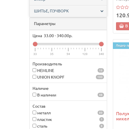
ШИТЬЕ, ПЭЧВОРК
120.
Параметры
В
Цена
33.00
-
340.00
р.
Лидер п
33
35
54
120
340
Производитель
HEMLINE
16
UNION KNOPF
100
Наличие
В наличии
48
Состав
металл
Полук
89
никел
пластик
1
сталь
8