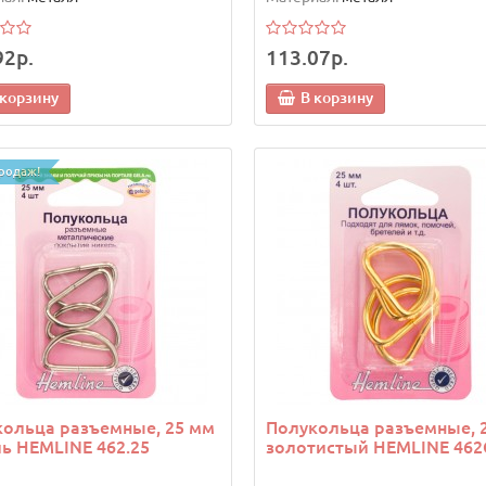
92р.
113.07р.
 корзину
В корзину
родаж!
ольца разъемные, 25 мм
Полукольца разъемные, 
ь HEMLINE 462.25
золотистый HEMLINE 462