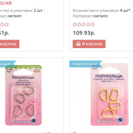
20.NB
ство в упаковке:
2 шт
Количество в упаковке:
4 шт*
ал:
металл
Материал:
металл
51р.
109.93р.
 корзину
В корзину
родаж!
Лидер продаж!