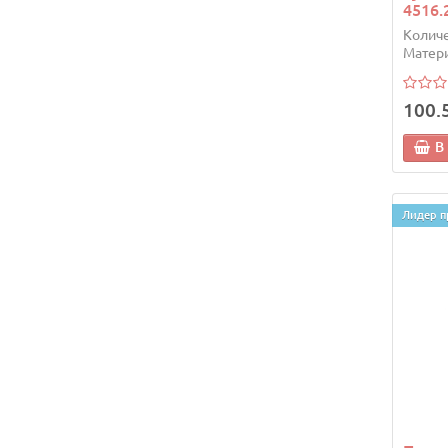
4516.
Количе
Матери
100.
В
Лидер п