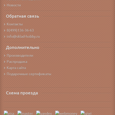
Новости
Обратная связь
Контакты
8(499)136-36-63
info@sklad-hobby.ru
Дополнительно
Производители
Распродажа
Карта сайта
Подарочные сертификаты
Схема проезда