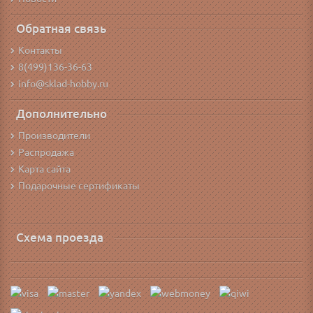
Обратная связь
Контакты
8(499)136-36-63
info@sklad-hobby.ru
Дополнительно
Производители
Распродажа
Карта сайта
Подарочные сертификаты
Схема проезда