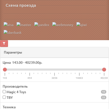
Схема проезда
Параметры
Цена
143.00
-
40239.00
р.
143
454
3656
14663
40239
Производитель
Magic 4 Toys
10
TBY
33
Техника