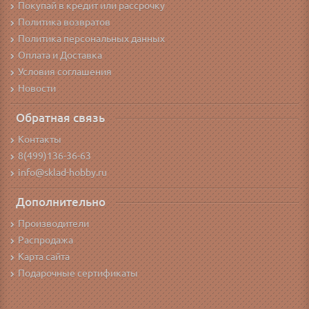
Покупай в кредит или рассрочку
Политика возвратов
Политика персональных данных
Оплата и Доставка
Условия соглашения
Новости
Обратная связь
Контакты
8(499)136-36-63
info@sklad-hobby.ru
Дополнительно
Производители
Распродажа
Карта сайта
Подарочные сертификаты