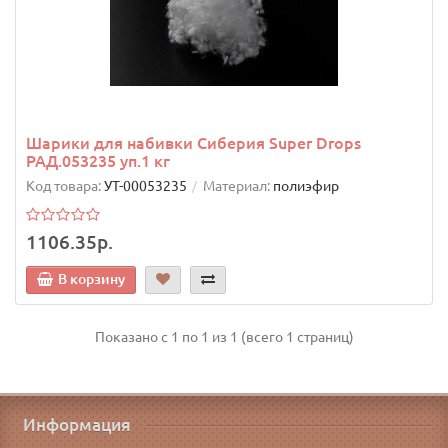
Шарики для набивки Сиберия Super Drops
РАД.053235 уп.1 кг
Код товара:
УТ-00053235
Материал:
полиэфир
1106.35р.
В корзину
Показано с 1 по 1 из 1 (всего 1 страниц)
Информация