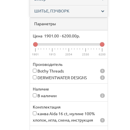
ШИТЬЕ, ПЭЧВОРК
Параметры
Цена
1901.00
-
6200.00
р.
1901
1915
2054
2530
6200
Производитель
Bothy Threads
1
DERWENTWATER DESIGNS
3
Наличие
В наличии
2
Комплектация
канва Aida 16 ct, мулине 100%
хлопок, игла, схема, инструкция
1