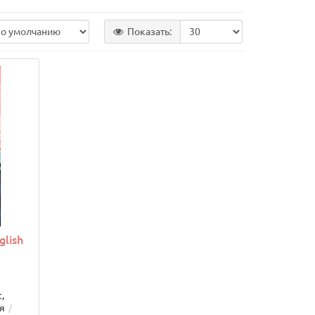
Показать:
lish
,
ия