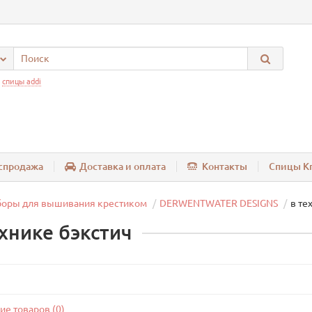
:
спицы addi
спродажа
Доставка и оплата
Контакты
Спицы Kn
боры для вышивания крестиком
DERWENTWATER DESIGNS
в те
ехнике бэкстич
ие товаров (0)