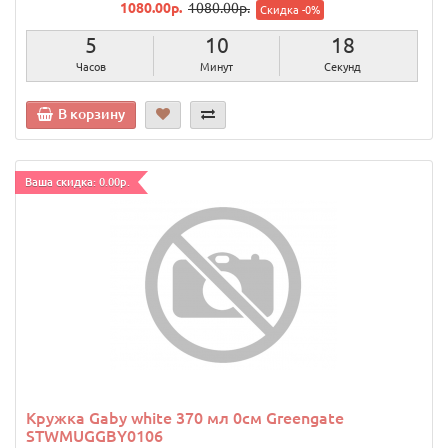
1080.00р.
1080.00р.
Скидка -0%
5
10
17
Часов
Минут
Секунд
В корзину
Ваша скидка: 0.00р.
Кружка Gaby white 370 мл 0см Greengate
STWMUGGBY0106