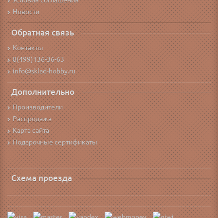
Условия соглашения
Новости
Обратная связь
Контакты
8(499)136-36-63
info@sklad-hobby.ru
Дополнительно
Производители
Распродажа
Карта сайта
Подарочные сертификаты
Схема проезда