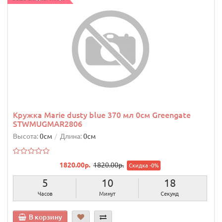
Кружка Marie dusty blue 370 мл 0см Greengate
STWMUGMAR2806
Высота:
0см
Длина:
0см
1820.00р.
1820.00р.
Скидка -0%
5
10
17
Часов
Минут
Секунд
В корзину