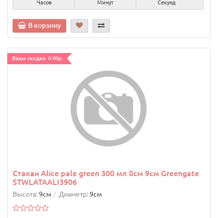
Часов
Минут
Секунд
В корзину
Ваша скидка: 0.00р.
Стакан Alice pale green 300 мл 0см 9см Greengate
STWLATAALI3906
Высота:
9см
Диаметр:
9см