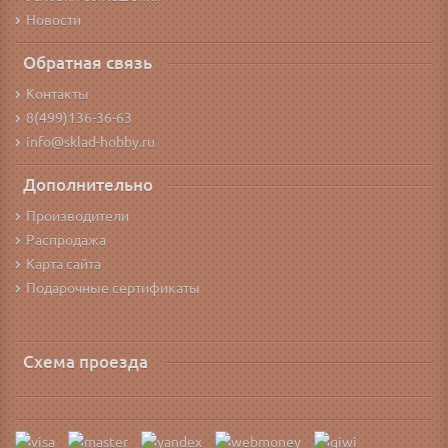
Новости
Обратная связь
Контакты
8(499)136-36-63
info@sklad-hobby.ru
Дополнительно
Производители
Распродажа
Карта сайта
Подарочные сертификаты
Схема проезда