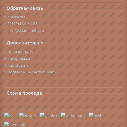
Обратная связь
Контакты
8(499)136-36-63
info@sklad-hobby.ru
Дополнительно
Производители
Распродажа
Карта сайта
Подарочные сертификаты
Схема проезда