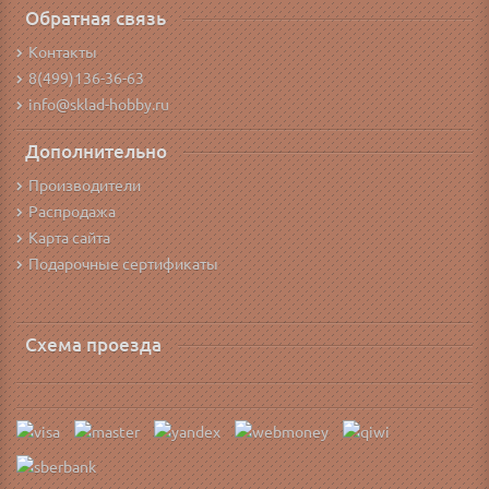
Обратная связь
Контакты
8(499)136-36-63
info@sklad-hobby.ru
Дополнительно
Производители
Распродажа
Карта сайта
Подарочные сертификаты
Схема проезда