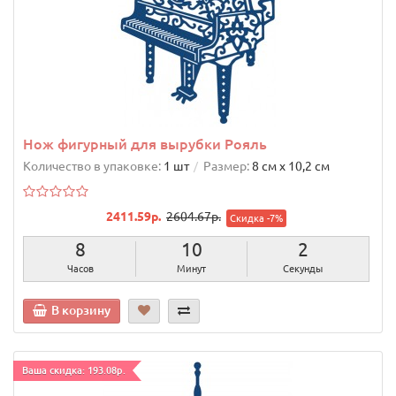
Нож фигурный для вырубки Рояль
Количество в упаковке:
1 шт
Размер:
8 см х 10,2 см
2411.59р.
2604.67р.
Скидка -7%
8
10
1
Часов
Минут
Секунда
В корзину
Ваша скидка: 193.08р.