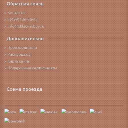
Обратная связь
Контакты
8(499)136-36-63
info@sklad-hobby.ru
Дополнительно
Производители
Распродажа
Карта сайта
Подарочные сертификаты
Схема проезда