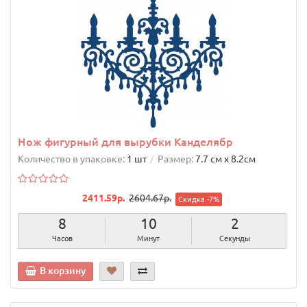
Нож фигурный для вырубки Канделябр
Количество в упаковке:
1 шт
Размер:
7.7 см х 8.2cм
2411.59р.
2604.67р.
Скидка -7%
8
10
1
Часов
Минут
Секунда
В корзину