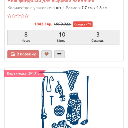
Нож фигурный для вырубки Заборчик
Количество в упаковке:
1 шт
Размер:
7,7 см х 4,8 см
1843.34р.
1990.92р.
Скидка -7%
8
10
2
Часов
Минут
Секунды
В корзину
Ваша скидка: 204.31р.