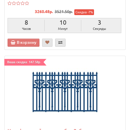
3260.48р.
3521.50р.
Скидка -7%
8
10
2
Часов
Минут
Секунды
В корзину
Ваша скидка: 147.58р.