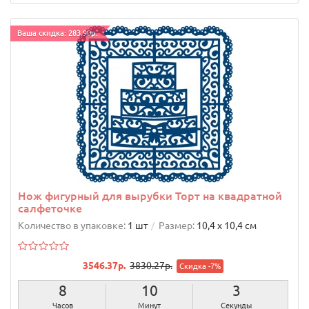
Ваша скидка: 283.90р.
Нож фигурный для вырубки Торт на квадратной
салфеточке
Количество в упаковке:
1 шт
Размер:
10,4 х 10,4 cм
3546.37р.
3830.27р.
Скидка -7%
8
10
2
Часов
Минут
Секунды