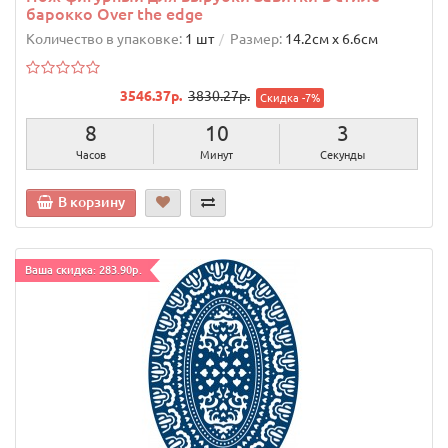
барокко Over the edge
Количество в упаковке:
1 шт
Размер:
14.2cм х 6.6cм
3546.37р.
3830.27р.
Скидка -7%
8
10
2
Часов
Минут
Секунды
В корзину
Ваша скидка: 283.90р.