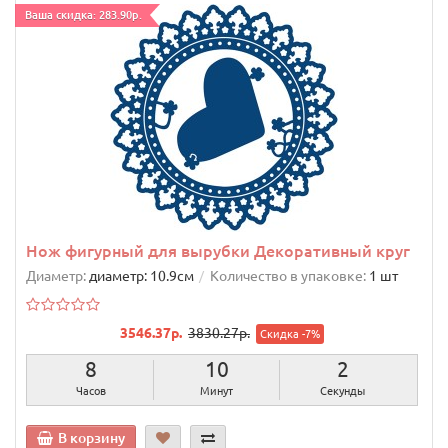
Ваша скидка: 283.90р.
Нож фигурный для вырубки Декоративный круг
Диаметр:
диаметр: 10.9cм
Количество в упаковке:
1 шт
3546.37р.
3830.27р.
Скидка -7%
8
10
1
Часов
Минут
Секунда
В корзину