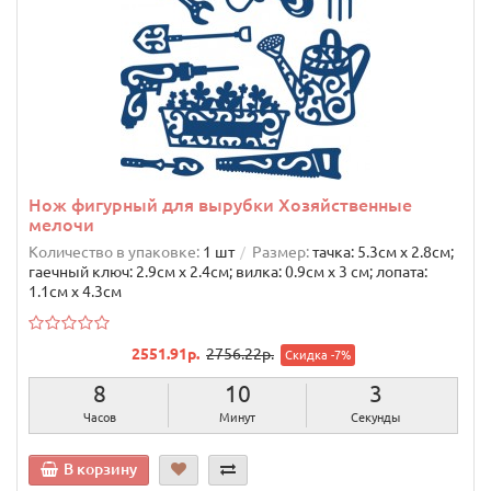
Нож фигурный для вырубки Хозяйственные
мелочи
Количество в упаковке:
1 шт
Размер:
тачка: 5.3cм х 2.8cм;
гаечный ключ: 2.9cм х 2.4cм; вилка: 0.9cм х 3 см; лопата:
1.1cм х 4.3cм
2551.91р.
2756.22р.
Скидка -7%
8
10
2
Часов
Минут
Секунды
В корзину