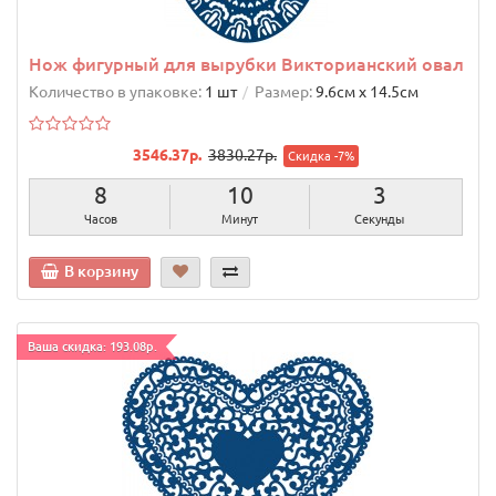
Нож фигурный для вырубки Викторианский овал
Количество в упаковке:
1 шт
Размер:
9.6cм х 14.5cм
3546.37р.
3830.27р.
Скидка -7%
8
10
2
Часов
Минут
Секунды
В корзину
Ваша скидка: 193.08р.