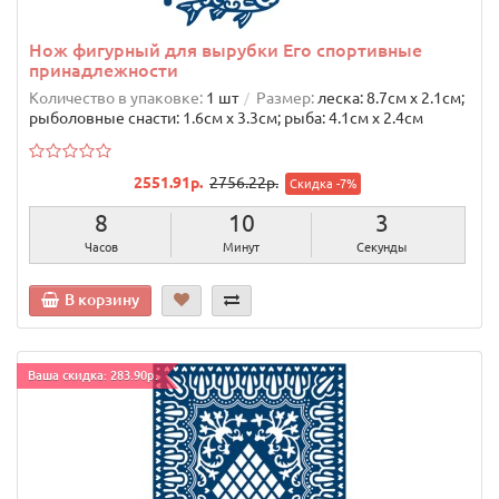
Нож фигурный для вырубки Его спортивные
принадлежности
Количество в упаковке:
1 шт
Размер:
леска: 8.7cм х 2.1cм;
рыболовные снасти: 1.6cм х 3.3cм; рыба: 4.1cм х 2.4cм
2551.91р.
2756.22р.
Скидка -7%
8
10
2
Часов
Минут
Секунды
В корзину
Ваша скидка: 283.90р.