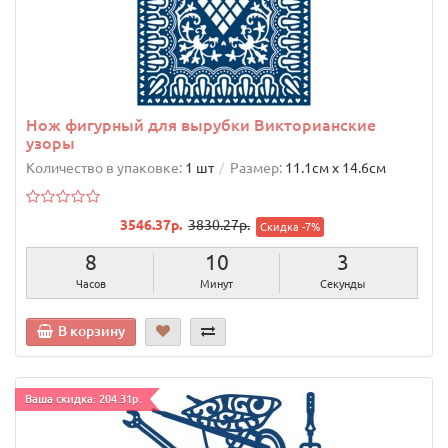
Нож фигурный для вырубки Викторианские
узоры
Количество в упаковке:
1 шт
Размер:
11.1cм х 14.6cм
3546.37р.
3830.27р.
Скидка -7%
8
10
2
Часов
Минут
Секунды
В корзину
Ваша скидка: 204.31р.