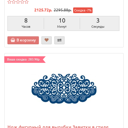
2125.72р.
2295.88р.
Скидка -7%
8
10
2
Часов
Минут
Секунды
В корзину
Ваша скидка: 283.90р.
Нож фигурный для вырубки Завитки в стиле