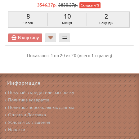
3546.37р.
3830.27р.
Скидка -7%
8
10
1
Часов
Минут
Секунда
В корзину
Показано с 1 по 20 из 20 (всего 1 страниц)
Информация
Покупай в кредит или рассрочку
Политика возвратов
Политика персональных данных
Оплата и Доставка
Условия соглашения
Новости