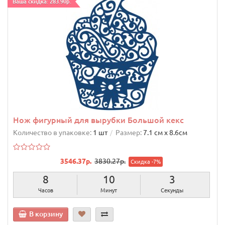
Ваша скидка: 283.90р.
Нож фигурный для вырубки Большой кекс
Количество в упаковке:
1 шт
Размер:
7.1 см х 8.6cм
3546.37р.
3830.27р.
Скидка -7%
8
10
2
Часов
Минут
Секунды
В корзину