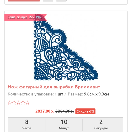
Ваша скидка: 227.19р.
Нож фигурный для вырубки Бриллиант
Количество в упаковке:
1 шт
Размер:
9.6cм х 9.9cм
2837.80р.
3064.99р.
Скидка -7%
8
10
1
Часов
Минут
Секунда