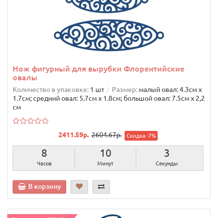
Нож фигурный для вырубки Флорентийские
овалы
Количество в упаковке:
1 шт
Размер:
малый овал: 4.3cм х
1.7cм; средний овал: 5.7cм х 1.8cм; большой овал: 7.5cм х 2,2
см
2411.59р.
2604.67р.
Скидка -7%
8
10
2
Часов
Минут
Секунды
В корзину