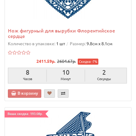
Нож фигурный для вырубки Флорентийское
сердце
Количество в упаковке:
1 шт
Размер:
9.8cм х 8.1cм
2411.59р.
2604.67р.
Скидка -7%
8
10
1
Часов
Минут
Секунда
В корзину
Ваша скидка: 193.08р.