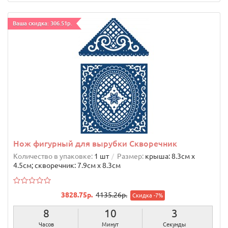
Ваша скидка: 306.51р.
Нож фигурный для вырубки Скворечник
Количество в упаковке:
1 шт
Размер:
крыша: 8.3cм х
4.5cм; скворечник: 7.9cм х 8.3cм
3828.75р.
4135.26р.
Скидка -7%
8
10
2
Часов
Минут
Секунды