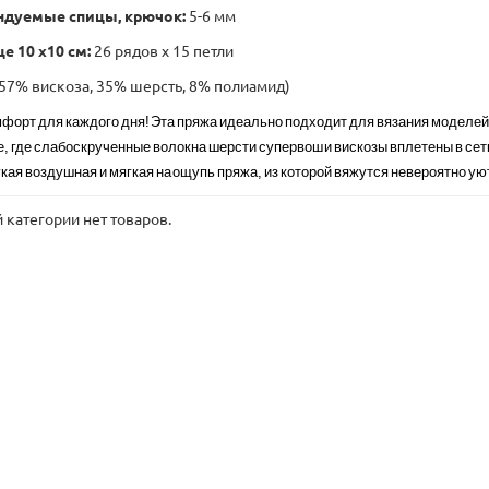
ндуемые спицы, крючок:
5-6 мм
е 10 x10 см:
26 рядов х 15 петли
57% вискоза, 35% шерсть, 8% полиамид)
мфорт для каждого дня! Эта пряжа идеально подходит для вязания моделей с
е, где слабоскрученные волокна шерсти супервош и вискозы вплетены в сетк
гкая воздушная и мягкая на ощупь пряжа, из которой вяжутся невероятно 
 категории нет товаров.