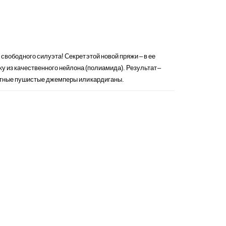
вободного силуэта! Секрет этой новой пряжи – в ее
у из качественного нейлона (полиамида). Результат –
уютные пушистые джемперы или кардиганы.