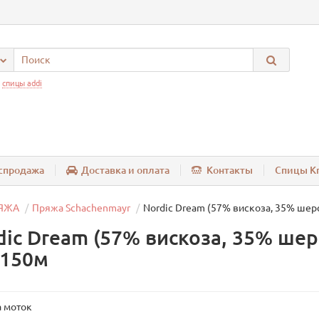
:
спицы addi
спродажа
Доставка и оплата
Контакты
Спицы Kn
ЯЖА
Пряжа Schachenmayr
Nordic Dream (57% вискоза, 35% шерс
dic Dream (57% вискоза, 35% шер
/150м
 моток