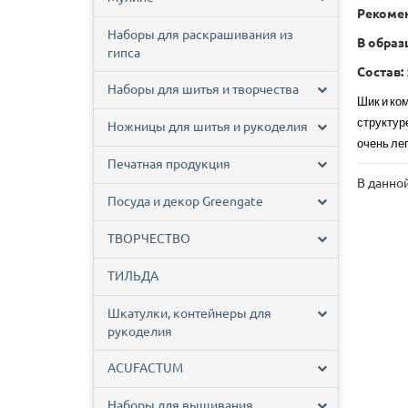
Рекоме
Наборы для раскрашивания из
В образц
гипса
Состав:
Наборы для шитья и творчества
Шик и ко
структур
Ножницы для шитья и рукоделия
очень ле
Печатная продукция
В данной
Посуда и декор Greengate
ТВОРЧЕСТВО
ТИЛЬДА
Шкатулки, контейнеры для
рукоделия
ACUFACTUM
Наборы для вышивания