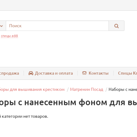
:
спицы addi
спродажа
Доставка и оплата
Контакты
Спицы Kn
боры для вышивания крестиком
Матренин Посад
Наборы с нан
оры с нанесенным фоном для в
 категории нет товаров.