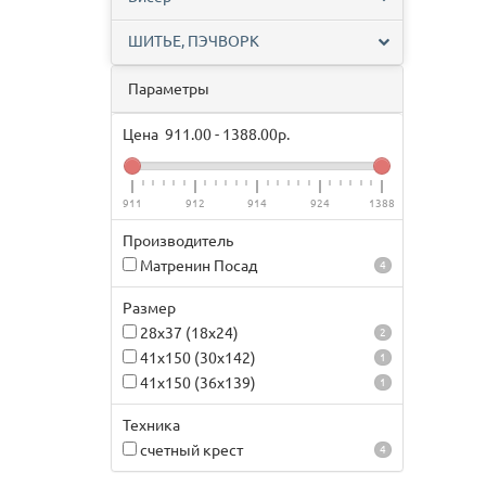
ШИТЬЕ, ПЭЧВОРК
Параметры
Цена
911.00
-
1388.00
р.
911
912
914
924
1388
Производитель
Матренин Посад
4
Размер
28х37 (18х24)
2
41х150 (30х142)
1
41х150 (36х139)
1
Техника
счетный крест
4