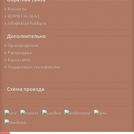
Контакты
8(499)136-36-63
info@sklad-hobby.ru
Дополнительно
Производители
Распродажа
Карта сайта
Подарочные сертификаты
Схема проезда