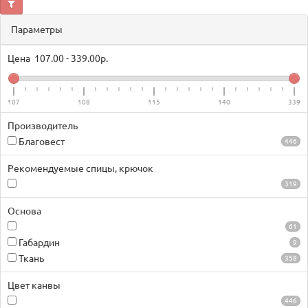
Параметры
Цена
107.00
-
339.00
р.
107
108
115
140
339
Производитель
Благовест
446
Рекомендуемые спицы, крючок
319
Основа
61
Габардин
9
Ткань
358
Цвет канвы
446