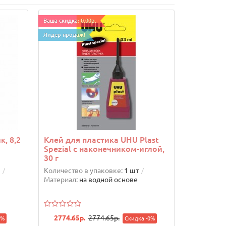
Ваша скидка: 0.00р.
Лидер продаж!
, 8,2
Клей для пластика UHU Plast
Spezial с наконечником-иглой,
30 г
Количество в упаковке:
1 шт
Материал:
на водной основе
2774.65р.
2774.65р.
0%
Скидка -0%