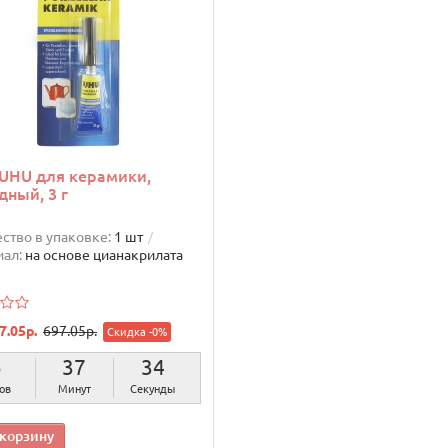
UHU для керамики,
дный, 3 г
ство в упаковке:
1 шт
ал:
на основе цианакрилата
7.05р.
697.05р.
Скидка -0%
5
37
32
ов
Минут
Секунды
 корзину