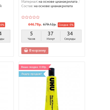
Материал:
на основе цианакрилата
й
Состав:
на основе цианакрилата
646.78р.
679.12р.
-0%
Скидка -5%
2
5
37
32
нды
Часов
Минут
Секунды
В корзину
Ваша скидка: 0.00р.
Лидер продаж!