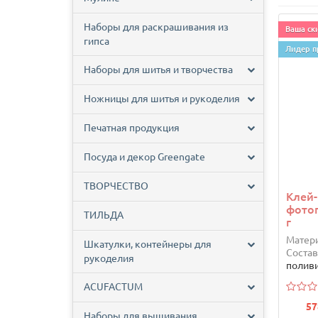
Наборы для раскрашивания из
Ваша ски
гипса
Лидер п
Наборы для шитья и творчества
Ножницы для шитья и рукоделия
Печатная продукция
Посуда и декор Greengate
ТВОРЧЕСТВО
Клей
фотог
ТИЛЬДА
г
Матери
Шкатулки, контейнеры для
Состав
рукоделия
полив
ACUFACTUM
57
Наборы для вышивания