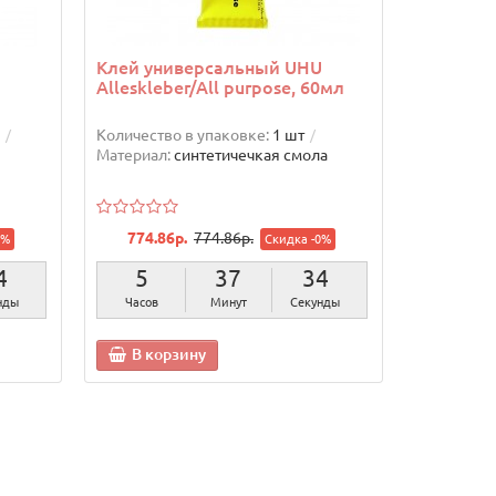
Клей универсальный UHU
Alleskleber/All purpose, 60мл
Количество в упаковке:
1 шт
Материал:
синтетичечкая смола
774.86р.
774.86р.
0%
Скидка -0%
2
5
37
32
нды
Часов
Минут
Секунды
В корзину