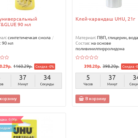
 универсальный
Клей-карандаш UHU, 21г
T&GLUE 90 мл
ал:
синтетичечкая смола
Материал:
ПВП, глицерин, вода
:
90 мл
Состав:
на основе
поливинилпирролидона
0.29р.
1160.29р.
398.20р.
398.20р.
Скидка -0%
Скидка -
5
37
32
5
37
3
ов
Минут
Секунды
Часов
Минут
Секу
 корзину
В корзину
дка: 0.00р.
родаж!