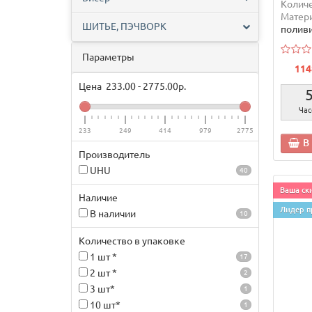
Количе
Матери
ШИТЬЕ, ПЭЧВОРК
полив
Параметры
114
Цена
233.00
-
2775.00
р.
Час
233
249
414
979
2775
В
Производитель
UHU
40
Ваша ски
Наличие
Лидер п
В наличии
10
Количество в упаковке
1 шт *
17
2 шт *
2
3 шт*
1
10 шт*
1