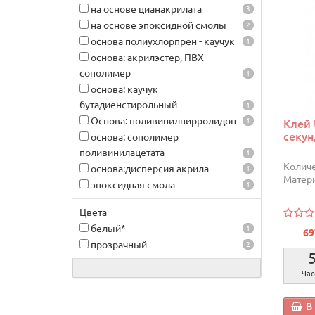
на основе цианакрилата
3
на основе эпоксидной смолы
2
основа полиухлорпрен - каучук
1
основа: акрилэстер, ПВХ -
сополимер
1
основа: каучук
бутадиенстирольный
1
Основа: поливинилпирролидон
1
Клей 
секун
основа: сополимер
поливинилацетата
1
Количе
основа:дисперсия акрила
1
Матери
эпоксидная смола
1
Цвета
белый*
1
69
прозрачный
2
Час
В