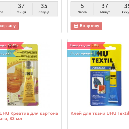
5
37
33
5
37
3
ов
Минут
Секунды
Часов
Минут
Секу
 корзину
В корзину
дка: 57.42р.
Ваша скидка: 0.00р.
родаж!
Лидер продаж!
UHU Креатив для картона
Клей для ткани UHU Textil,
аги, 33 мл