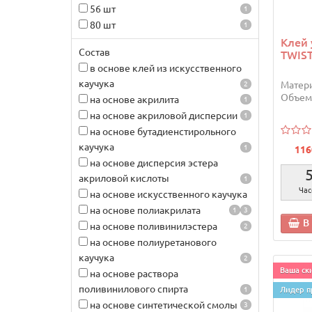
56 шт
1
80 шт
1
Клeй
Состав
TWIS
в основе клей из искусственного
каучука
Матери
2
Объем
на основе акрилита
1
на основе акриловой дисперсии
1
на основе бутадиенстирольного
каучука
1
116
на основе дисперсия эстера
акриловой кислоты
1
Час
на основе искусственного каучука
на основе полиакрилата
1
3
В
на основе поливинилэстера
2
на основе полиуретанового
каучука
2
Ваша ски
на основе раствора
поливинилового спирта
1
Лидер п
на основе синтетической смолы
3