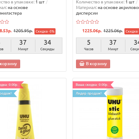
ство в упаковке:
1 шт
Количество в упаковке:
1 шт
ал:
на основе
Материал:
на основе акрилово
инилэстера
дисперсии
8.53р.
1205.95р.
1225.06р.
1225.06р.
Скидка -5%
Скидка 
5
37
32
5
37
3
ов
Минут
Секунды
Часов
Минут
Секу
 корзину
В корзину
дка: 0.00р.
Ваша скидка: 0.00р.
родаж!
Лидер продаж!