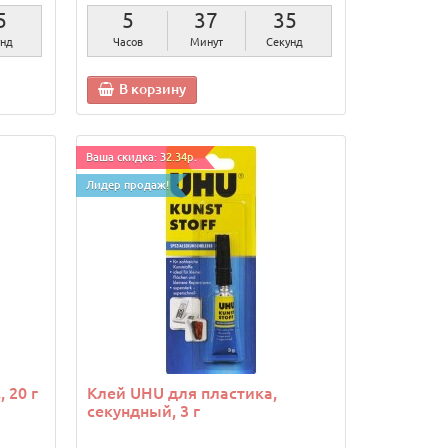
3
5
37
33
нды
Часов
Минут
Секунды
В корзину
Ваша скидка: 32.34р.
Лидер продаж!
 20 г
Клей UHU для пластика,
секундный, 3 г