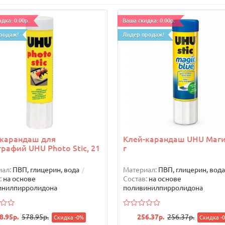
дка: 0.00р.
Ваша скидка: 0.00р.
родаж!
Лидер продаж!
-карандаш для
Клей-карандаш UHU Магик
рафий UHU Photo Stic, 21
г
ал:
ПВП, глицерин, вода
Материал:
ПВП, глицерин, вода
:
на основе
Состав:
на основе
инилпирролидона
поливинилпирролидона
8.95р.
578.95р.
256.37р.
256.37р.
Скидка -0%
Скидка -