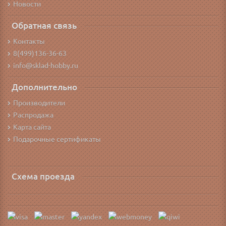
Новости
Обратная связь
Контакты
8(499)136-36-63
info@sklad-hobby.ru
Дополнительно
Производители
Распродажа
Карта сайта
Подарочные сертификаты
Схема проезда