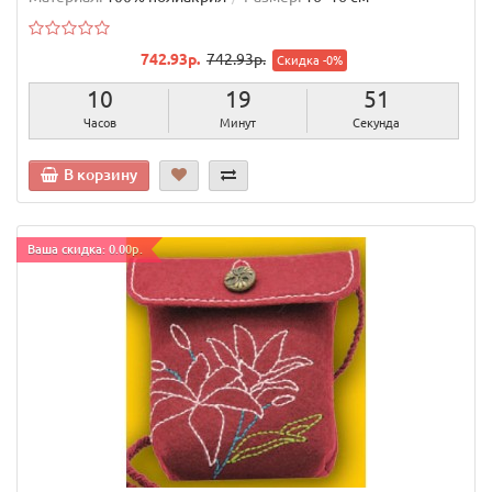
742.93р.
742.93р.
Скидка -0%
10
19
50
Часов
Минут
Секунд
В корзину
Ваша скидка: 0.00р.