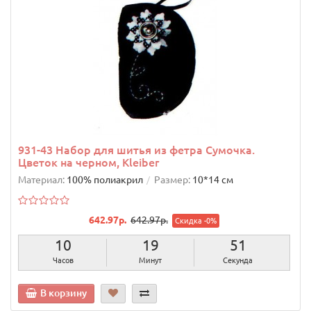
931-43 Набор для шитья из фетра Сумочка.
Цветок на черном, Kleiber
Материал:
100% полиакрил
Размер:
10*14 см
642.97р.
642.97р.
Скидка -0%
10
19
50
Часов
Минут
Секунд
В корзину