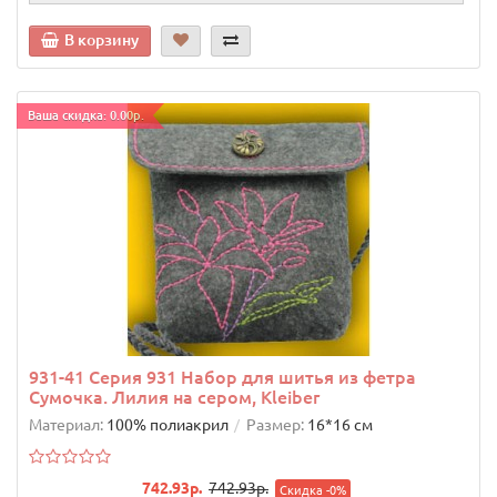
В корзину
Ваша скидка: 0.00р.
931-41 Серия 931 Набор для шитья из фетра
Сумочка. Лилия на сером, Kleiber
Материал:
100% полиакрил
Размер:
16*16 см
742.93р.
742.93р.
Скидка -0%