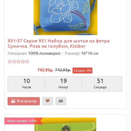
931-37 Серия 931 Набор для шитья из фетра
Сумочка. Роза на голубом, Kleiber
Материал:
100% полиакрил
Размер:
16*16 см
742.93р.
742.93р.
Скидка -0%
10
19
50
Часов
Минут
Секунд
В корзину
Ваша скидка: 0.00р.