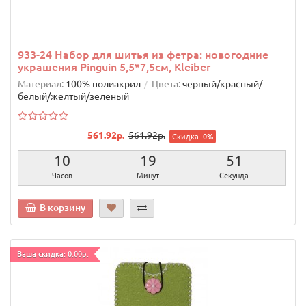
933-24 Набор для шитья из фетра: новогодние
украшения Pinguin 5,5*7,5см, Kleiber
Материал:
100% полиакрил
Цвета:
черный/красный/
белый/желтый/зеленый
561.92р.
561.92р.
Скидка -0%
10
19
50
Часов
Минут
Секунд
В корзину
Ваша скидка: 0.00р.