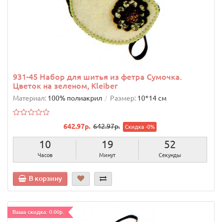
931-45 Набор для шитья из фетра Сумочка.
Цветок на зеленом, Kleiber
Материал:
100% полиакрил
Размер:
10*14 см
642.97р.
642.97р.
Скидка -0%
10
19
51
Часов
Минут
Секунда
В корзину
Ваша скидка: 0.00р.