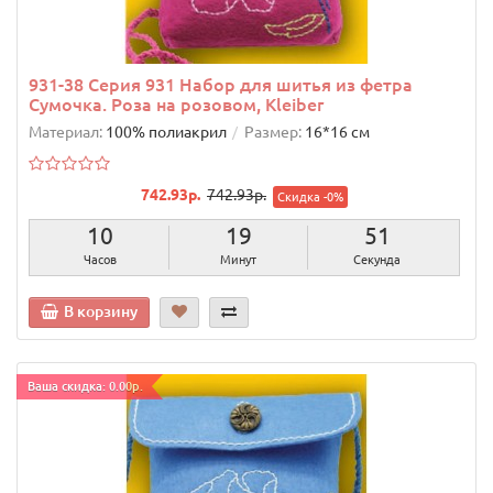
931-38 Серия 931 Набор для шитья из фетра
Сумочка. Роза на розовом, Kleiber
Материал:
100% полиакрил
Размер:
16*16 см
742.93р.
742.93р.
Скидка -0%
10
19
50
Часов
Минут
Секунд
В корзину
Ваша скидка: 0.00р.