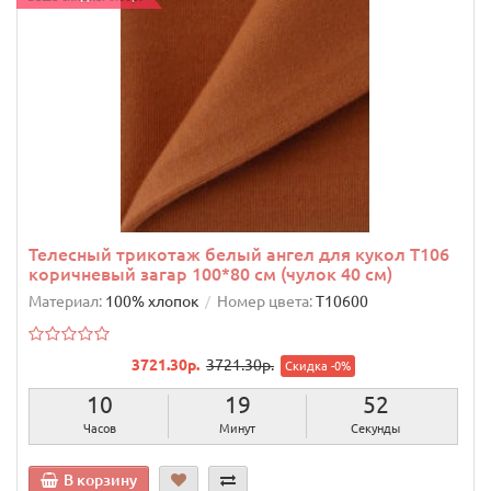
Телесный трикотаж белый ангел для кукол T106
коричневый загар 100*80 см (чулок 40 см)
Материал:
100% хлопок
Номер цвета:
T10600
3721.30р.
3721.30р.
Скидка -0%
10
19
51
Часов
Минут
Секунда
В корзину