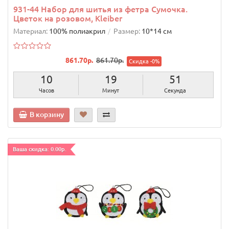
931-44 Набор для шитья из фетра Сумочка.
Цветок на розовом, Kleiber
Материал:
100% полиакрил
Размер:
10*14 см
861.70р.
861.70р.
Скидка -0%
10
19
50
Часов
Минут
Секунд
В корзину
Ваша скидка: 0.00р.