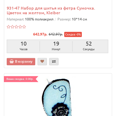
931-47 Набор для шитья из фетра Сумочка.
Цветок на желтом, Kleiber
Материал:
100% полиакрил
Размер:
10*14 см
642.97р.
642.97р.
Скидка -0%
10
19
51
Часов
Минут
Секунда
В корзину
Ваша скидка: 0.00р.