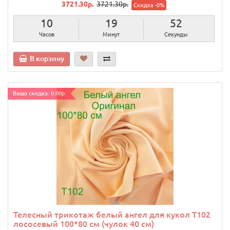
3721.30р.
3721.30р.
Скидка -0%
10
19
51
Часов
Минут
Секунда
В корзину
Ваша скидка: 0.00р.
Телесный трикотаж белый ангел для кукол T102
лососевый 100*80 см (чулок 40 см)