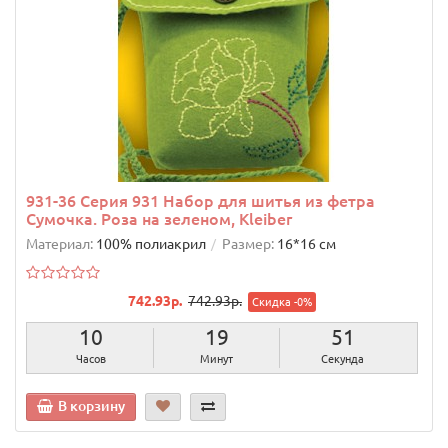
931-36 Серия 931 Набор для шитья из фетра
Сумочка. Роза на зеленом, Kleiber
Материал:
100% полиакрил
Размер:
16*16 см
742.93р.
742.93р.
Скидка -0%
10
19
50
Часов
Минут
Секунд
В корзину