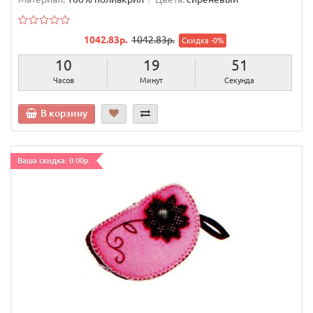
1042.83р.
1042.83р.
Скидка -0%
10
19
50
Часов
Минут
Секунд
В корзину
Ваша скидка: 0.00р.