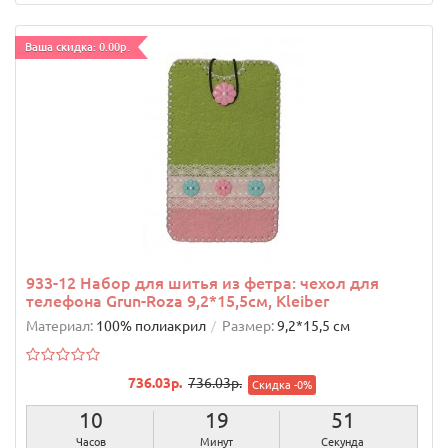
Ваша скидка: 0.00р.
933-12 Набор для шитья из фетра: чехол для
телефона Grun-Roza 9,2*15,5см, Kleiber
Материал:
100% полиакрил
Размер:
9,2*15,5 см
736.03р.
736.03р.
Скидка -0%
10
19
50
Часов
Минут
Секунд