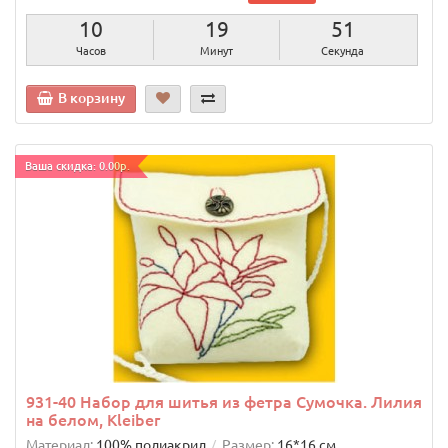
10
19
50
Часов
Минут
Секунд
В корзину
Ваша скидка: 0.00р.
931-40 Набор для шитья из фетра Сумочка. Лилия
на белом, Kleiber
Материал:
100% полиакрил
Размер:
16*16 см