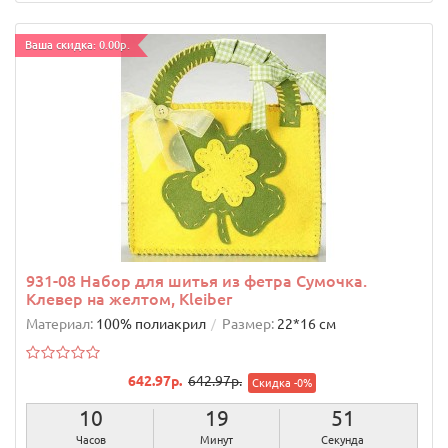
Ваша скидка: 0.00р.
931-08 Набор для шитья из фетра Сумочка.
Клевер на желтом, Kleiber
Материал:
100% полиакрил
Размер:
22*16 см
642.97р.
642.97р.
Скидка -0%
10
19
50
Часов
Минут
Секунд