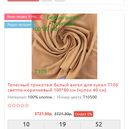
Ваша скидка: 0.00р.
Лидер продаж!
Телесный трикотаж белый ангел для кукол T105
светло-коричневый 100*80 см (чулок 40 см)
Материал:
100% хлопок
Номер цвета:
T10500
3721.30р.
3721.30р.
Скидка -0%
10
19
51