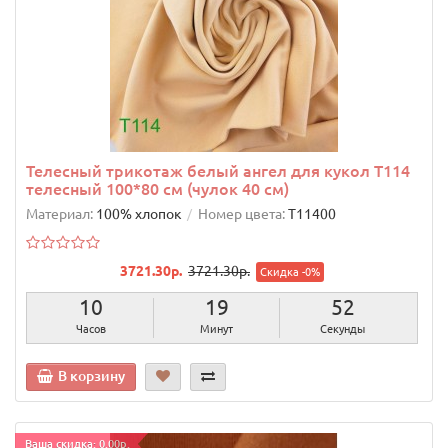
Телесный трикотаж белый ангел для кукол T114
телесный 100*80 см (чулок 40 см)
Материал:
100% хлопок
Номер цвета:
T11400
3721.30р.
3721.30р.
Скидка -0%
10
19
51
Часов
Минут
Секунда
В корзину
Ваша скидка: 0.00р.