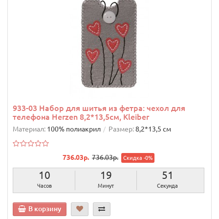
933-03 Набор для шитья из фетра: чехол для
телефона Herzen 8,2*13,5см, Kleiber
Материал:
100% полиакрил
Размер:
8,2*13,5 см
736.03р.
736.03р.
Скидка -0%
10
19
50
Часов
Минут
Секунд
В корзину