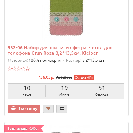
933-06 Набор для шитья из фетра: чехол для
телефона Grun-Roza 8,2*13,5см, Kleiber
Материал:
100% полиакрил
Размер:
8,2*13,5 см
736.03р.
736.03р.
Скидка -0%
10
19
50
Часов
Минут
Секунд
В корзину
Ваша скидка: 0.00р.