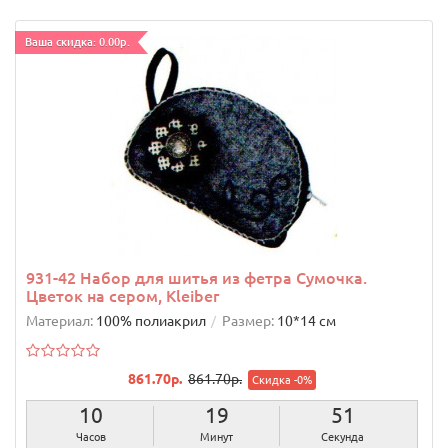
Ваша скидка: 0.00р.
931-42 Набор для шитья из фетра Сумочка.
Цветок на сером, Kleiber
Материал:
100% полиакрил
Размер:
10*14 см
861.70р.
861.70р.
Скидка -0%
10
19
50
Часов
Минут
Секунд