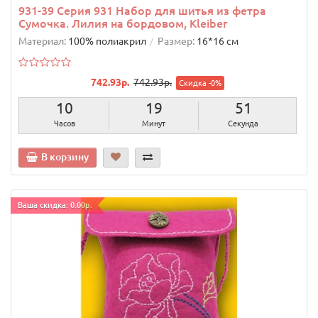
931-39 Серия 931 Набор для шитья из фетра
Сумочка. Лилия на бордовом, Kleiber
Материал:
100% полиакрил
Размер:
16*16 см
742.93р.
742.93р.
Скидка -0%
10
19
50
Часов
Минут
Секунд
В корзину
Ваша скидка: 0.00р.