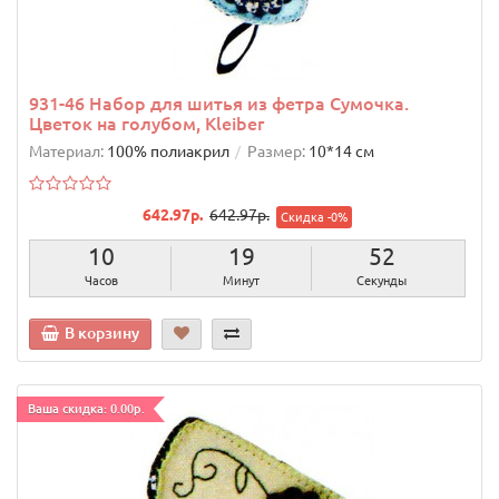
931-46 Набор для шитья из фетра Сумочка.
Цветок на голубом, Kleiber
Материал:
100% полиакрил
Размер:
10*14 см
642.97р.
642.97р.
Скидка -0%
10
19
51
Часов
Минут
Секунда
В корзину
Ваша скидка: 0.00р.