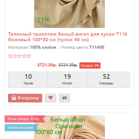
Телесный трикотаж белый ангел для кукол T116
бежевый 100*80 см (чулок 40 см)
Материал:
100% хлопок
Номер цвета:
T11600
3721.30р.
3721.30р.
Скидка -0%
10
19
51
Часов
Минут
Секунда
В корзину
Ваша скидка: 0.00р.
Лидер продаж!