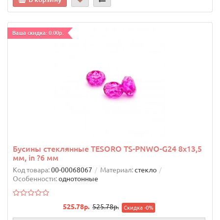
Ваша скидка: 0.00р.
Бусины стеклянные TESОRO TS-PNWO-G24 8х13,5
мм, in ?6 мм
Код товара:
00-00068067
Материал:
стекло
Особенности:
однотонные
525.78р.
525.78р.
Скидка -0%