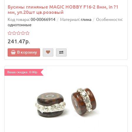
Бусины глиняные MAGIC HOBBY F16-2 8мм, in ?1
мм, уп.20шт цв.розовый
Код товара:
00-00066914
Материал:
глина
Особенности:
однотонные
241.47р.
В корзину
Ваша скидка: 0.00р.