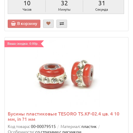
10
32
30
Часов
Минуты
Секунд
В корзину
Ваша скидка: 0.00р.
Бусины пластиковые TESORO TS.KF-02.4 цв. 4 10
мм, in ?1 мм
Код товара:
00-00079515
Материал:
пластик
Особенности:
со стразами,с рисунком