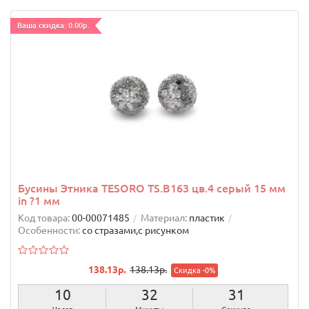
Ваша скидка: 0.00р.
Бусины Этника TESORO TS.B163 цв.4 серый 15 мм
in ?1 мм
Код товара:
00-00071485
Материал:
пластик
Особенности:
со стразами,с рисунком
138.13р.
138.13р.
Скидка -0%
10
32
30