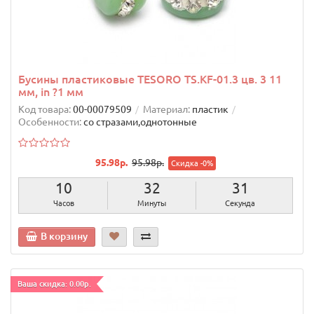
Бусины пластиковые TESORO TS.KF-01.3 цв. 3 11
мм, in ?1 мм
Код товара:
00-00079509
Материал:
пластик
Особенности:
со стразами,однотонные
95.98р.
95.98р.
Скидка -0%
10
32
30
Часов
Минуты
Секунд
В корзину
Ваша скидка: 0.00р.