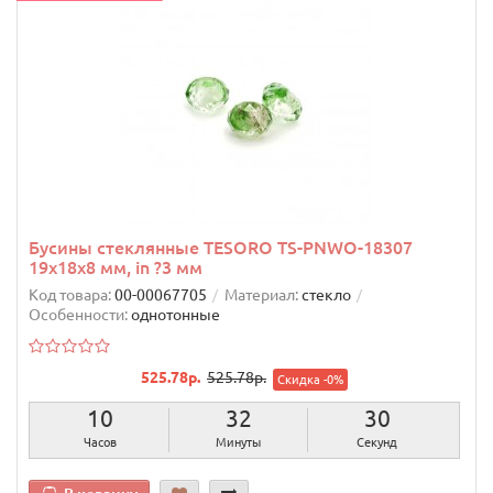
Бусины стеклянные TESОRO TS-PNWO-18307
19х18х8 мм, in ?3 мм
Код товара:
00-00067705
Материал:
стекло
Особенности:
однотонные
525.78р.
525.78р.
Скидка -0%
10
32
29
Часов
Минуты
Секунд