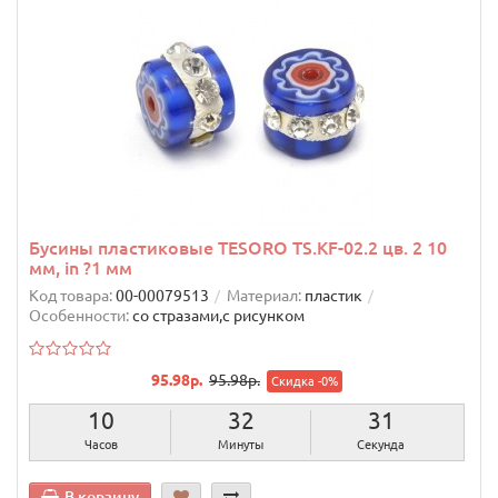
Бусины пластиковые TESORO TS.KF-02.2 цв. 2 10
мм, in ?1 мм
Код товара:
00-00079513
Материал:
пластик
Особенности:
со стразами,с рисунком
95.98р.
95.98р.
Скидка -0%
10
32
30
Часов
Минуты
Секунд
В корзину