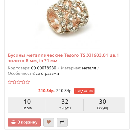
Бусины металлические Tesoro TS.XH603.01 цв.1
золото 8 мм, in ?4 мм
Код товара:
00-00078580
Материал:
металл
Особенности:
со стразами
210.84р.
210.84р.
Скидка -0%
10
32
29
Часов
Минуты
Секунд
В корзину