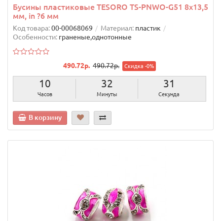
Бусины пластиковые TESОRO TS-PNWO-G51 8х13,5
мм, in ?6 мм
Код товара:
00-00068069
Материал:
пластик
Особенности:
граненые,однотонные
490.72р.
490.72р.
Скидка -0%
10
32
30
Часов
Минуты
Секунд
В корзину