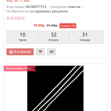
мм, in ?1 мм
Код товара:
00-00077512
Материал:
пластик
Особенности:
со стразами,с рисунком
95.98р.
95.98р.
Скидка -0%
10
32
30
Часов
Минуты
Секунд
В корзину
Ваша скидка: 0.00р.