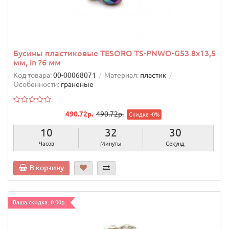
Бусины пластиковые TESОRO TS-PNWO-G53 8х13,5
мм, in ?6 мм
Код товара:
00-00068071
Материал:
пластик
Особенности:
граненые
490.72р.
490.72р.
Скидка -0%
10
32
29
Часов
Минуты
Секунд
В корзину
Ваша скидка: 0.00р.