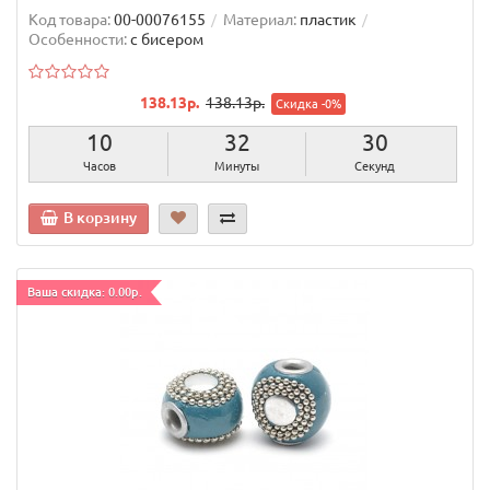
Код товара:
00-00076155
Материал:
пластик
Особенности:
с бисером
138.13р.
138.13р.
Скидка -0%
10
32
29
Часов
Минуты
Секунд
В корзину
Ваша скидка: 0.00р.