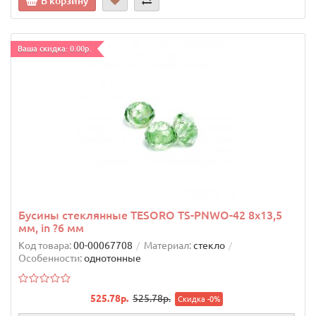
В корзину
Ваша скидка: 0.00р.
Бусины стеклянные TESОRO TS-PNWO-42 8х13,5
мм, in ?6 мм
Код товара:
00-00067708
Материал:
стекло
Особенности:
однотонные
525.78р.
525.78р.
Скидка -0%