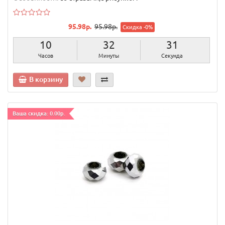
95.98р.
95.98р.
Скидка -0%
10
32
30
Часов
Минуты
Секунд
В корзину
Ваша скидка: 0.00р.