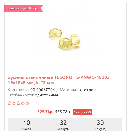
Ваша скидка: 0.00р.
Бусины стеклянные TESОRO TS-PNWO-18305
19х18х8 мм, in ?3 мм
Код товара:
00-00067704
Материал:
стекло
Особенности:
однотонные
525.78р.
525.78р.
Скидка -0%
10
32
29
Часов
Минуты
Секунд