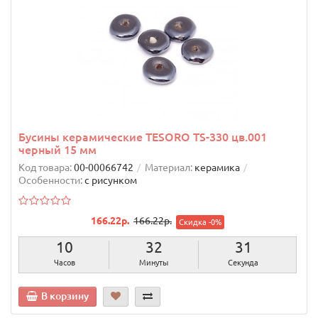
Бусины керамические TESОRO TS-330 цв.001
черный 15 мм
Код товара:
00-00066742
Материал:
керамика
Особенности:
с рисунком
166.22р.
166.22р.
Скидка -0%
10
32
30
Часов
Минуты
Секунд
В корзину