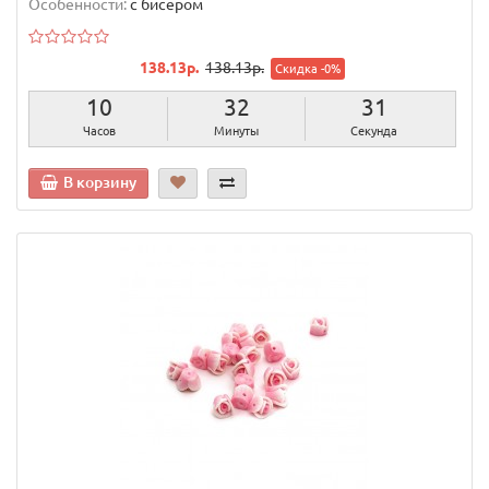
Особенности:
с бисером
138.13р.
138.13р.
Скидка -0%
10
32
30
Часов
Минуты
Секунд
В корзину