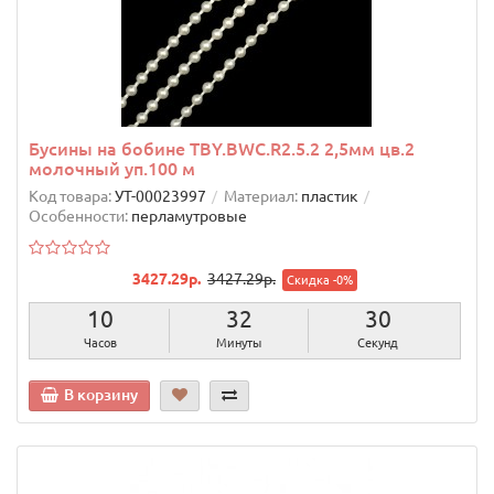
Бусины на бобине TBY.BWC.R2.5.2 2,5мм цв.2
молочный уп.100 м
Код товара:
УТ-00023997
Материал:
пластик
Особенности:
перламутровые
3427.29р.
3427.29р.
Скидка -0%
10
32
29
Часов
Минуты
Секунд
В корзину