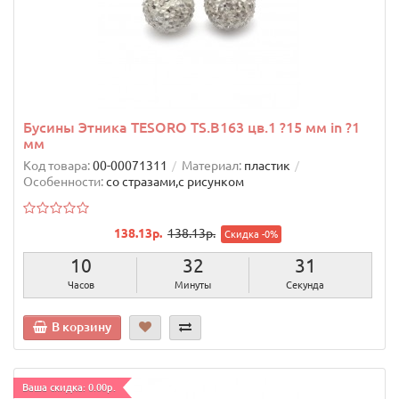
Бусины Этника TESORO TS.B163 цв.1 ?15 мм in ?1
мм
Код товара:
00-00071311
Материал:
пластик
Особенности:
со стразами,с рисунком
138.13р.
138.13р.
Скидка -0%
10
32
30
Часов
Минуты
Секунд
В корзину
Ваша скидка: 0.00р.