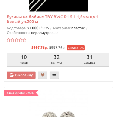
Бусины на бобине TBY.BWC.R1.5.1 1,5мм цв.1
белый уп.200 м
Код товара:
УТ-00023995
Материал:
пластик
Особенности:
перламутровые
5997.76р.
5997.76р.
Скидка -0%
10
32
30
Часов
Минуты
Секунд
В корзину
Ваша скидка: 0.00р.