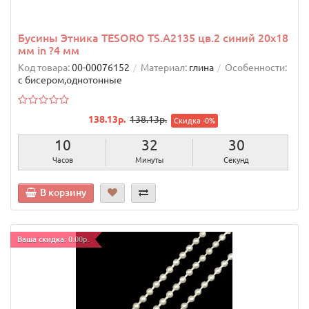
Бусины Этника TESORO TS.A2135 цв.2 синий 20х18
мм in ?4 мм
Код товара:
00-00076152
Материал:
глина
Особенности:
с бисером,однотонные
138.13р.
138.13р.
Скидка -0%
10
32
29
Часов
Минуты
Секунд
В корзину
Ваша скидка: 0.00р.