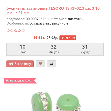
Бусины пластиковые TESORO TS.KF-02.3 цв. 3 10
мм, in ?1 мм
Код товара:
00-00079514
Материал:
пластик
Особенности:
со стразами,с рисунком
95.98р.
95.98р.
Скидка -0%
10
32
30
Часов
Минуты
Секунд
В корзину
Ваша скидка: 0.00р.