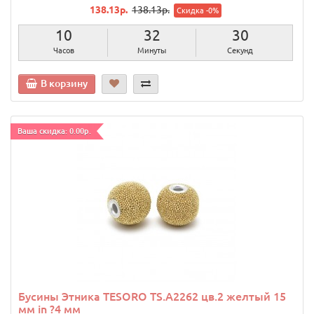
138.13р.
138.13р.
Скидка -0%
10
32
29
Часов
Минуты
Секунд
В корзину
Ваша скидка: 0.00р.
Бусины Этника TESORO TS.A2262 цв.2 желтый 15
мм in ?4 мм