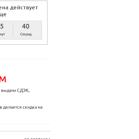
ена действует
ще
5
39
нут
Секунд
ИМ
ы выдачи СДЭК,
в делается скидка на