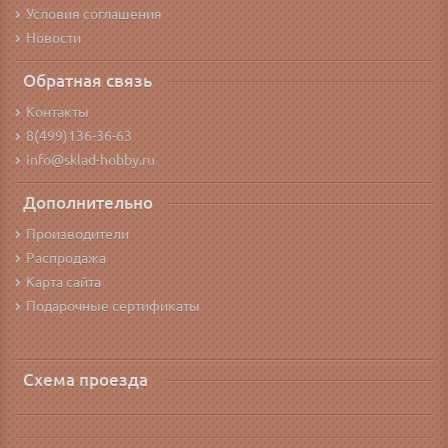
Условия соглашения
Новости
Обратная связь
Контакты
8(499)136-36-63
info@sklad-hobby.ru
Дополнительно
Производители
Распродажа
Карта сайта
Подарочные сертификаты
Схема проезда