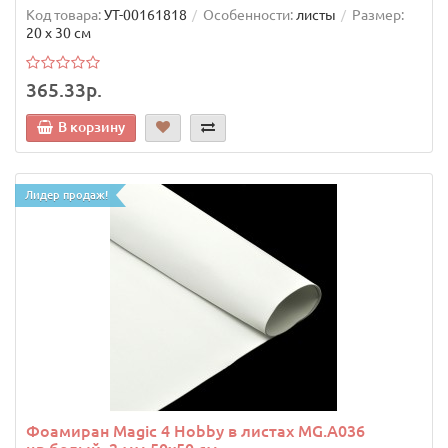
Код товара:
УТ-00161818
Особенности:
листы
Размер:
20 х 30 см
365.33р.
В корзину
Лидер продаж!
Фоамиран Magic 4 Hobby в листах MG.A036