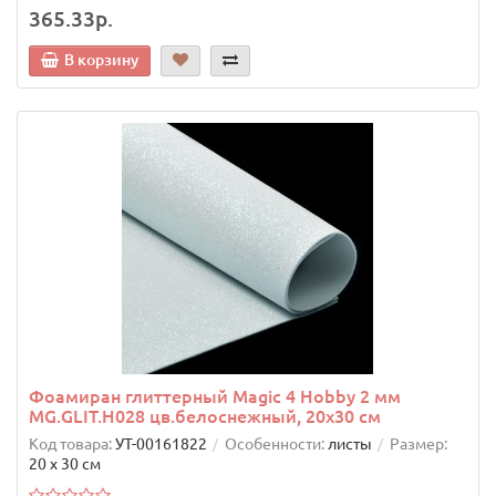
365.33р.
В корзину
Фоамиран глиттерный Magic 4 Hobby 2 мм
MG.GLIT.H028 цв.белоснежный, 20х30 см
Код товара:
УТ-00161822
Особенности:
листы
Размер:
20 х 30 см