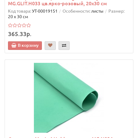
MG.GLIT.H033 цв.ярко-розовый, 20х30 см
Код товара:
УТ-00019151
Особенности:
листы
Размер:
20 х 30 см
365.33р.
В корзину