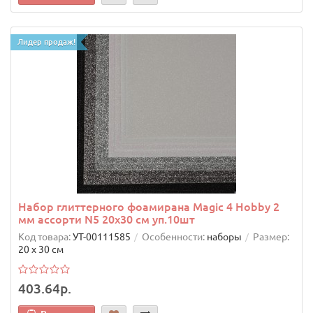
Лидер продаж!
Набор глиттерного фоамирана Magic 4 Hobby 2
мм ассорти N5 20х30 см уп.10шт
Код товара:
УТ-00111585
Особенности:
наборы
Размер:
20 х 30 см
403.64р.