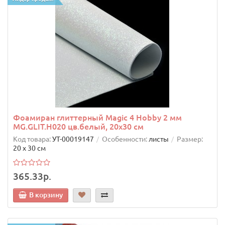
Фоамиран глиттерный Magic 4 Hobby 2 мм
MG.GLIT.H020 цв.белый, 20х30 см
Код товара:
УТ-00019147
Особенности:
листы
Размер:
20 х 30 см
365.33р.
В корзину