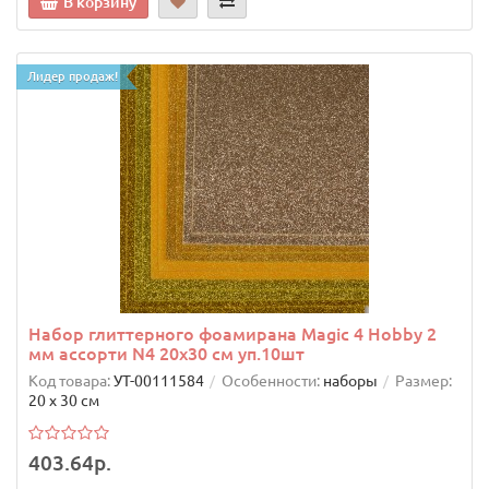
В корзину
Лидер продаж!
Набор глиттерного фоамирана Magic 4 Hobby 2
мм ассорти N4 20х30 см уп.10шт
Код товара:
УТ-00111584
Особенности:
наборы
Размер:
20 х 30 см
403.64р.