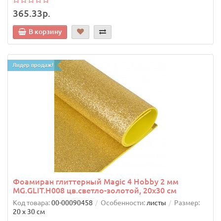
365.33р.
В корзину
Лидер продаж!
Фоамиран глиттерный Magic 4 Hobby 2 мм
MG.GLIT.H008 цв.светло-золотой, 20х30 см
Код товара:
00-00090458
Особенности:
листы
Размер:
20 х 30 см