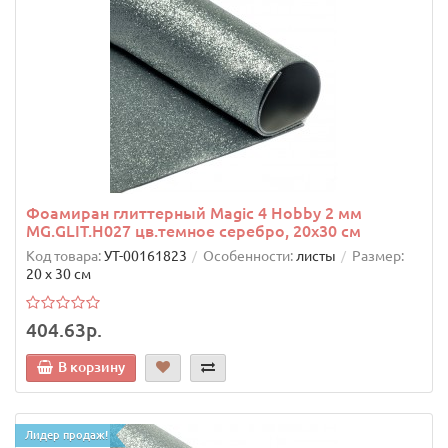
Фоамиран глиттерный Magic 4 Hobby 2 мм
MG.GLIT.H027 цв.темное серебро, 20х30 см
Код товара:
УТ-00161823
Особенности:
листы
Размер:
20 х 30 см
404.63р.
В корзину
Лидер продаж!