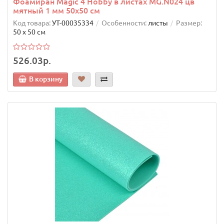
Фоамиран Magic 4 Hobby в листах MG.N024 цв
мятный 1 мм 50х50 см
Код товара:
УТ-00035334
Особенности:
листы
Размер:
50 х 50 см
526.03р.
В корзину