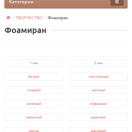
Категории
ТВОРЧЕСТВО
Фоамиран
Фоамиран
1 мм
2 мм
белый
глиттерный
голубой
желтый
зеленый
зефирный
иранский
красный
листы
матовый