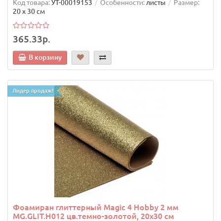
Код товара:
УТ-00019153
Особенности:
листы
Размер:
20 х 30 см
365.33р.
В корзину
Лидер продаж!
Фоамиран глиттерный Magic 4 Hobby 2 мм
MG.GLIT.H012 цв.темно-золотой, 20х30 см