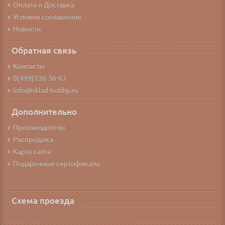
Оплата и Доставка
Условия соглашения
Новости
Обратная связь
Контакты
8(499)136-36-63
info@sklad-hobby.ru
Дополнительно
Производители
Распродажа
Карта сайта
Подарочные сертификаты
Схема проезда