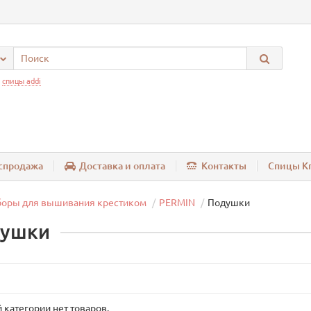
:
спицы addi
спродажа
Доставка и оплата
Контакты
Спицы Kn
боры для вышивания крестиком
PERMIN
Подушки
ушки
 категории нет товаров.