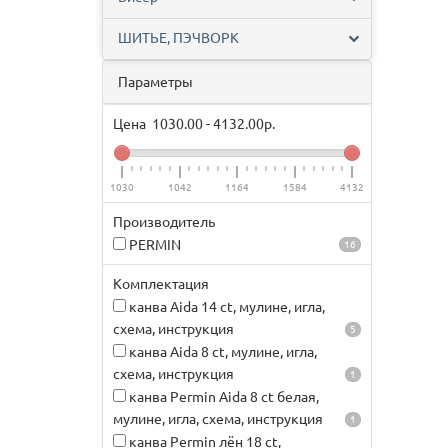
ШИТЬЕ, ПЭЧВОРК
Параметры
Цена
1030.00
-
4132.00
р.
1030
1042
1164
1584
4132
Производитель
PERMIN
16
Комплектация
канва Aida 14 ct, мулине, игла,
схема, инструкция
5
канва Aida 8 ct, мулине, игла,
схема, инструкция
1
канва Permin Aida 8 ct белая,
мулине, игла, схема, инструкция
1
канва Permin лён 18 ct,