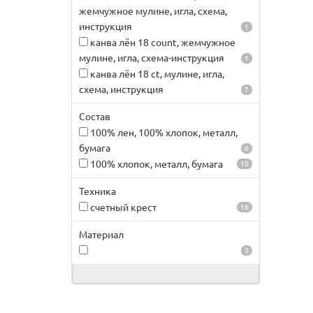
жемчужное мулине, игла, схема,
инструкция
1
канва лён 18 count, жемчужное
мулине, игла, схема-инструкция
1
канва лён 18 ct, мулине, игла,
схема, инструкция
7
Состав
100% лен, 100% хлопок, металл,
бумага
6
100% хлопок, металл, бумага
10
Техника
счетный крест
16
Материал
3