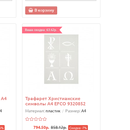
В корзину
Ваша скидка: 63.62р.
 А4
Трафарет Христианские
символы А4 EFCO 9320852
4
Материал:
пластик
Размер:
А4
794.50р.
858.12р.
6%
Скидка -7%