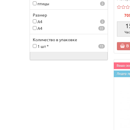
птицы
2
Размер
70
A4
2
1
А4
22
Час
Количество в упаковке
В
1 шт *
15
Ваша ски
Лидер п