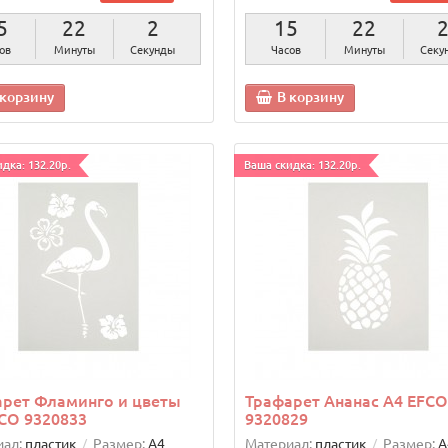
5
22
1
15
22
ов
Минуты
Секунда
Часов
Минуты
Секу
 корзину
В корзину
дка: 132.20р.
Ваша скидка: 132.20р.
арет Фламинго и цветы
Трафарет Ананас А4 EFCO
CO 9320833
9320829
ал:
пластик
Размер:
А4
Материал:
пластик
Размер:
А