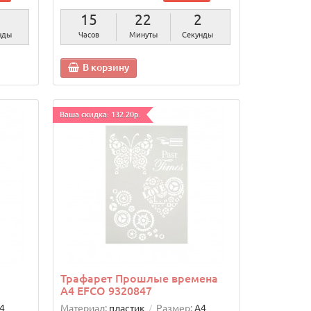
1
15
22
1
нда
Часов
Минуты
Секунда
В корзину
Ваша скидка: 132.20р.
Трафарет Прошлые времена
А4 EFCO 9320847
4
Материал:
пластик
Размер:
А4