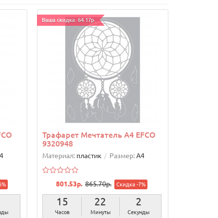
Ваша скидка: 64.17р.
FCO
Трафарет Мечтатель А4 EFCO
9320948
4
Материал:
пластик
Размер:
А4
801.53р.
865.70р.
6%
Скидка -7%
1
15
22
1
нда
Часов
Минуты
Секунда