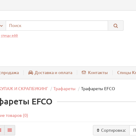
:
спицы addi
спродажа
Доставка и оплата
Контакты
Спицы Kn
КУПАЖ И СКРАПБУКИНГ
Трафареты
Трафареты EFCO
фареты EFCO
ие товаров (0)
Сортировка: