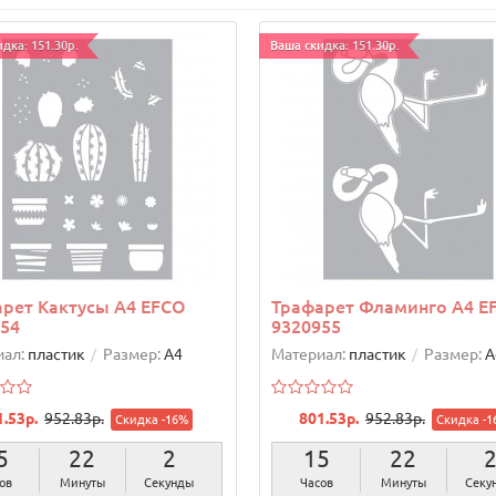
дка: 151.30р.
Ваша скидка: 151.30р.
рет Кактусы А4 EFCO
Трафарет Фламинго А4 E
54
9320955
ал:
пластик
Размер:
А4
Материал:
пластик
Размер:
А
1.53р.
952.83р.
801.53р.
952.83р.
Скидка -16%
Скидка -1
5
22
1
15
22
ов
Минуты
Секунда
Часов
Минуты
Секу