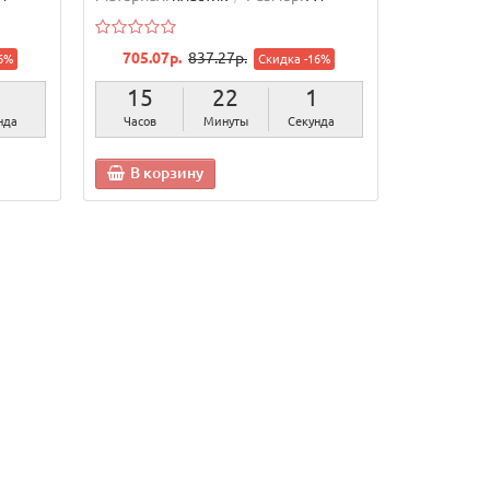
705.07р.
837.27р.
6%
Скидка -16%
0
15
22
0
унд
Часов
Минуты
Секунд
В корзину