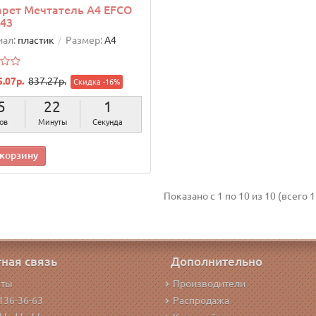
рет Мечтатель А4 EFCO
43
ал:
пластик
Размер:
А4
5.07р.
837.27р.
Скидка -16%
5
22
0
ов
Минуты
Секунд
 корзину
Показано с 1 по 10 из 10 (всего 1
ная связь
Дополнительно
кты
Производители
136-36-63
Распродажа