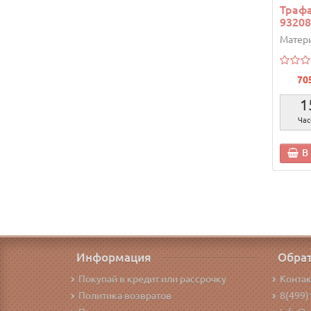
Трафа
93208
Матери
70
1
Час
В
Информация
Обрат
Покупай в кредит или рассрочку
Конта
Политика возвратов
8(499)