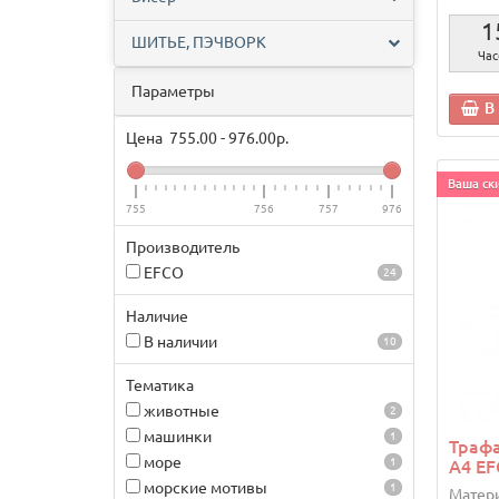
1
ШИТЬЕ, ПЭЧВОРК
Час
Параметры
В
Цена
755.00
-
976.00
р.
Ваша ски
755
756
757
976
Производитель
EFCO
24
Наличие
В наличии
10
Тематика
животные
2
машинки
1
Траф
море
1
А4 EF
морские мотивы
1
Матери