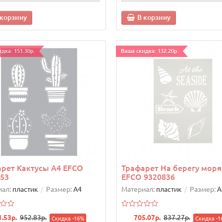
 корзину
В корзину
дка: 151.30р.
Ваша скидка: 132.20р.
рет Кактусы А4 EFCO
Трафарет На берегу моря
53
EFCO 9320836
ал:
пластик
Размер:
А4
Материал:
пластик
Размер:
А
1.53р.
952.83р.
705.07р.
837.27р.
Скидка -16%
Скидка -1