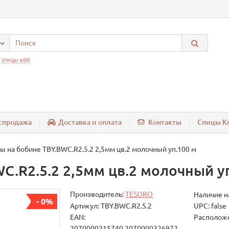
:
спицы addi
спродажа
Доставка и оплата
Контакты
Спицы Kn
ы на бобине TBY.BWC.R2.5.2 2,5мм цв.2 молочный уп.100 м
C.R2.5.2 2,5мм цв.2 молочный у
Производитель:
TESORO
Наличие н
- 0%
Артикул: TBY.BWC.R2.5.2
UPC: false
EAN:
Расположе
2070000215740,2070000326972