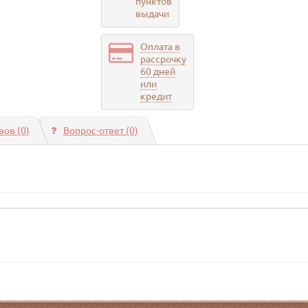
пунктов
выдачи
Оплата в
рассрочку
60 дней
или
кредит
ов (0)
Вопрос-ответ
(0)