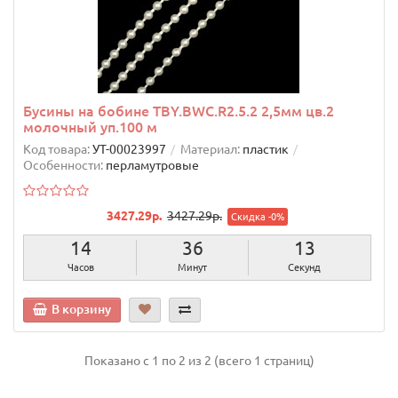
Бусины на бобине TBY.BWC.R2.5.2 2,5мм цв.2
молочный уп.100 м
Код товара:
УТ-00023997
Материал:
пластик
Особенности:
перламутровые
3427.29р.
3427.29р.
Скидка -0%
14
36
12
Часов
Минут
Секунд
В корзину
Показано с 1 по 2 из 2 (всего 1 страниц)