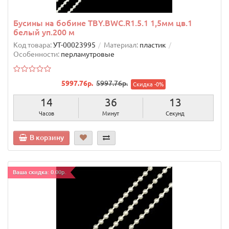
Бусины на бобине TBY.BWC.R1.5.1 1,5мм цв.1
белый уп.200 м
Код товара:
УТ-00023995
Материал:
пластик
Особенности:
перламутровые
5997.76р.
5997.76р.
Скидка -0%
14
36
12
Часов
Минут
Секунд
В корзину
Ваша скидка: 0.00р.