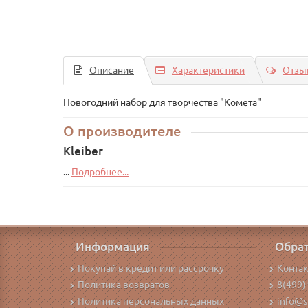
Описание
Характеристики
Отзыв
Новогодний набор для творчества "Комета"
О производителе
Kleiber
...
Подробнее...
Информация
Обрат
Покупай в кредит или рассрочку
Конта
Политика возвратов
8(499)
Политика персональных данных
info@s