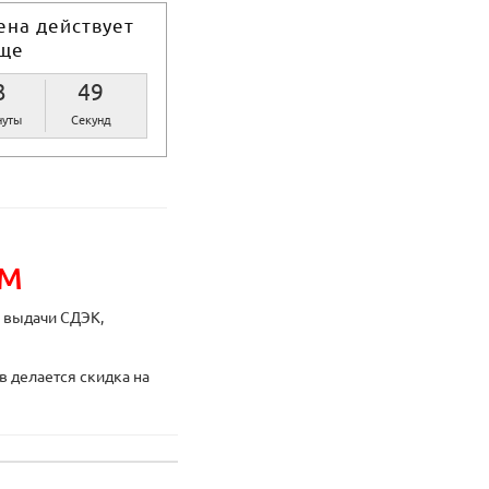
ена действует
ще
3
48
уты
Секунд
ИМ
ы выдачи СДЭК,
в делается скидка на