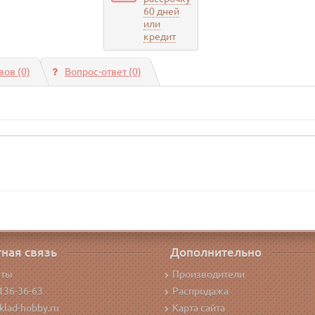
60 дней
или
кредит
ов (0)
Вопрос-ответ
(0)
ная связь
Дополнительно
кты
Производители
136-36-63
Распродажа
klad-hobby.ru
Карта сайта