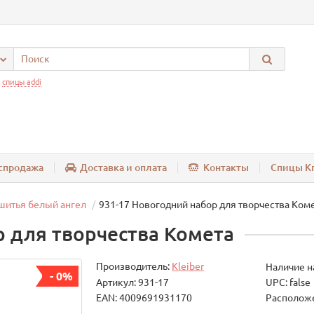
:
спицы addi
спродажа
Доставка и оплата
Контакты
Спицы Kn
шитья белый ангел
931-17 Новогодний набор для творчества Ком
р для творчества Комета
Производитель:
Kleiber
Наличие н
- 0%
Артикул: 931-17
UPC: false
EAN: 4009691931170
Расположе