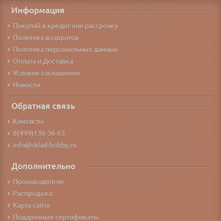
Информация
Покупай в кредит или рассрочку
Политика возвратов
Политика персональных данных
Оплата и Доставка
Условия соглашения
Новости
Обратная связь
Контакты
8(499)136-36-63
info@sklad-hobby.ru
Дополнительно
Производители
Распродажа
Карта сайта
Подарочные сертификаты